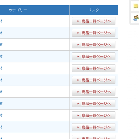
カテゴリー
リンク
材
材
材
材
材
材
材
材
材
材
材