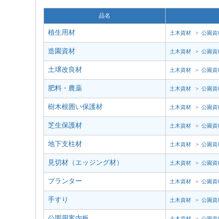
品名
植生用材
土木資材
>
公園資
造園資材
土木資材
>
公園資
土壌改良材
土木資材
>
公園資
肥料・農薬
土木資材
>
公園資
樹木根囲い保護材
土木資材
>
公園資
芝生保護材
土木資材
>
公園資
地下支柱材
土木資材
>
公園資
見切材（エッジング材）
土木資材
>
公園資
プランター
土木資材
>
公園資
手すり
土木資材
>
公園資
公園用案内板
土木資材
>
公園資