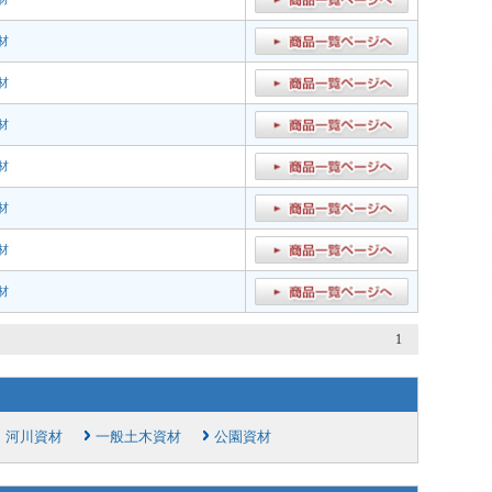
材
材
材
材
材
材
材
1
・河川資材
一般土木資材
公園資材