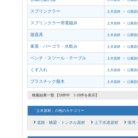
スプリンクラー
土木資材
>
公園資
スプリンクラー用電磁弁
土木資材
>
公園資
遊器具
土木資材
>
公園資
東屋・パーゴラ・水飲み
土木資材
>
公園資
ベンチ・スツール・テーブル
土木資材
>
公園資
くず入れ
土木資材
>
公園資
プラスチック擬木
土木資材
>
公園資
検索結果一覧 【18件中 1-18件を表示】
「土木資材」の他のカテゴリー
道路・橋梁・トンネル資材
上下水道資材
港湾