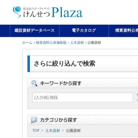
建設資材データベース
電子カタログ
積算資料公
ホーム
>
積算資料公表価格版
>
土木資材
> 公園資材
さらに絞り込んで検索
TOP
>
土木資材
> 公園資材