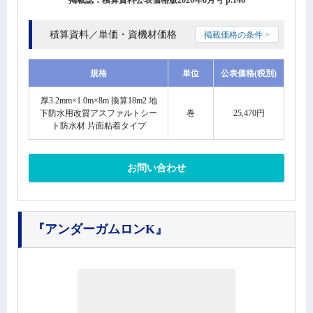
掲載誌：積算資料公表価格版2026年8月号 p.146
積算資料／単価・資機材価格
掲載価格の条件 >
規格
単位
公表価格(税別)
厚3.2mm×1.0m×8m 換算18m2 地
下防水用改質アスファルトシー
巻
25,470円
ト防水材 片面粘着タイプ
お問い合わせ
『アンダーガムロンK』