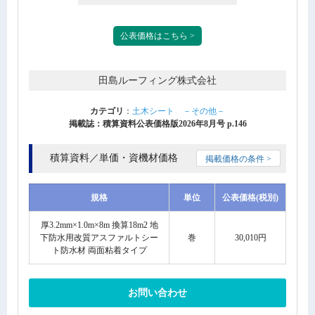
公表価格はこちら >
田島ルーフィング株式会社
カテゴリ
：
土木シート －その他－
掲載誌：積算資料公表価格版2026年8月号 p.146
積算資料／単価・資機材価格
掲載価格の条件 >
規格
単位
公表価格(税別)
厚3.2mm×1.0m×8m 換算18m2 地
下防水用改質アスファルトシー
巻
30,010円
ト防水材 両面粘着タイプ
お問い合わせ