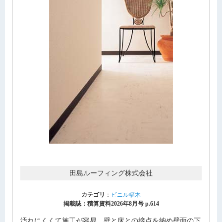
田島ルーフィング株式会社
カテゴリ
：
ビニル幅木
掲載誌：積算資料2026年8月号 p.614
汚れにくくて施工が容易。壁と床との接点を納め壁面の下