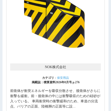
NOK株式会社
カテゴリ
：
保安用品
掲載誌：積算資料2026年8月号 p.276
前衛体が衝突エネルギーを吸収分散させ、後衛体がさらに
衝撃を緩衝。前・後衛体の中には衝撃吸収のための硅砂が
入っている。 車両衝突時の衝撃緩和のため、車道の分流
点、バリアの正面、陸橋脚の正面等に設...