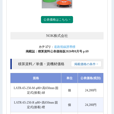
公表価格はこちら >
NOK株式会社
カテゴリ
：
道路視線誘導標
掲載誌：積算資料公表価格版2026年8月号 p.69
積算資料／単価・資機材価格
掲載価格の条件 >
規格
単位
公表価格(税別)
LATR-65-250-M φ80×高650mm 固
個
24,200円
定式(接着) 緑
LATR-65-250-R φ80×高650mm 固
個
24,200円
定式(接着) 橙