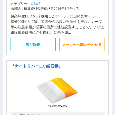
カテゴリー：
道路鋲
掲載誌：積算資料公表価格版2026年8月号 p.71
超高輝度LEDを6球採用したソーラー式自発光マーカー。
毎分200回の点滅。遠方からの高い視認性を実現。カーブ
等の注意喚起が必要な箇所に連続設置することで、より道
路線形を鮮明にさせ優れた効果を発...
製品詳細
メーカーへ問い合わせる
『ナイトリバーEX 縁石鋲』