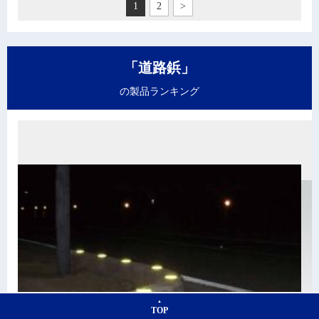
1
2
>
「道路鋲」
の製品ランキング
TOP