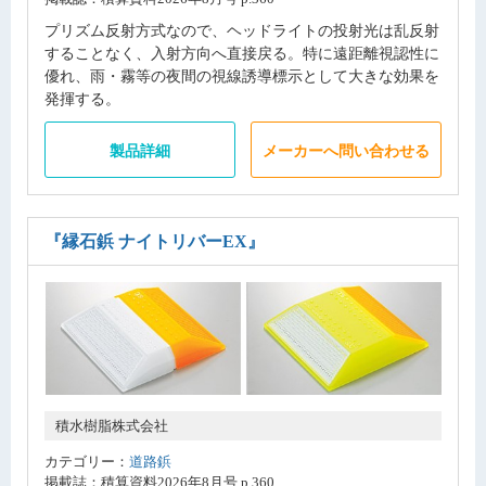
プリズム反射方式なので、ヘッドライトの投射光は乱反射
することなく、入射方向へ直接戻る。特に遠距離視認性に
優れ、雨・霧等の夜間の視線誘導標示として大きな効果を
発揮する。
製品詳細
メーカーへ問い合わせる
『縁石鋲 ナイトリバーEX』
積水樹脂株式会社
カテゴリー：
道路鋲
掲載誌：積算資料2026年8月号 p.360