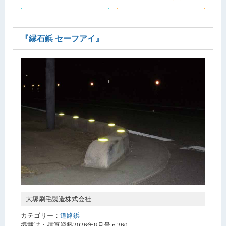
『縁石鋲 セーフアイ』
大塚刷毛製造株式会社
カテゴリー：
道路鋲
掲載誌：積算資料2026年8月号 p.360