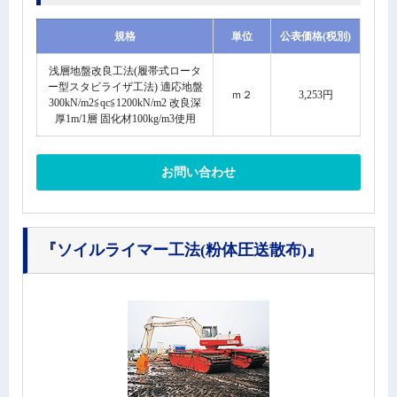
規格
単位
公表価格(税別)
浅層地盤改良工法(履帯式ロータ
ー型スタビライザ工法) 適応地盤
ｍ２
3,253円
300kN/m2≦qc≦1200kN/m2 改良深
厚1m/1層 固化材100kg/m3使用
お問い合わせ
『ソイルライマー工法(粉体圧送散布)』