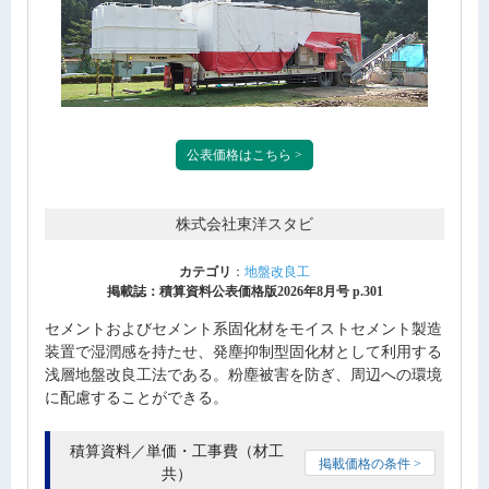
公表価格はこちら >
株式会社東洋スタビ
カテゴリ
：
地盤改良工
掲載誌：積算資料公表価格版2026年8月号 p.301
セメントおよびセメント系固化材をモイストセメント製造
装置で湿潤感を持たせ、発塵抑制型固化材として利用する
浅層地盤改良工法である。粉塵被害を防ぎ、周辺への環境
に配慮することができる。
積算資料／単価・工事費（材工
掲載価格の条件 >
共）