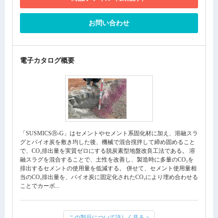
お問い合わせ
電子カタログ概要
「SUSMICSⓇ-G」はセメントやセメント系固化材に加え、溶融スラ
グとバイオ炭を敷き均した後、機械で混合撹拌して締め固めること
で、CO₂排出量を実質ゼロにする脱炭素型地盤改良工法である。 溶
融スラグを混合することで、土性を改善し、製造時に多量のCO₂を
排出するセメントの使用量を低減する。 併せて、セメント使用量相
当のCO₂排出量を、バイオ炭に固定化されたCO₂により埋め合わせる
ことでカーボ...
この製品について詳しく見る >