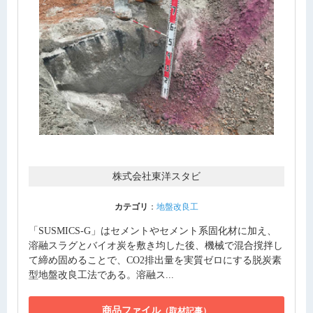
株式会社東洋スタビ
カテゴリ
：
地盤改良工
「SUSMICS-G」はセメントやセメント系固化材に加え、
溶融スラグとバイオ炭を敷き均した後、機械で混合撹拌し
て締め固めることで、CO2排出量を実質ゼロにする脱炭素
型地盤改良工法である。溶融ス...
商品ファイル
（取材記事）