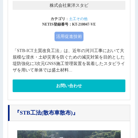
株式会社東洋スタビ
カテゴリ
：
土工その他
NETIS登録番号：KT-210047-VE
活用促進技術
「STB-ICT土質改良工法」は、近年の河川工事において大
規模な浸水・土砂災害を防ぐための減災対策を目的とした
堤防強化に3次元GNSS施工管理装置を装着したスタビライ
ザを用いて単体では盛土材料...
お問い合わせ
『STB工法(散布車散布)』