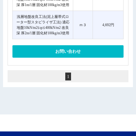
深 厚1m/1層 固化材100kg/m3使用
浅層地盤改良工法(泥上履帯式ロ
ーター型スタビライザ工法) 適応
ｍ３
4,692円
地盤10kN/m2≦qc≦400kN/m2 改良
深 厚2m/1層 固化材100kg/m3使用
お問い合わせ
1