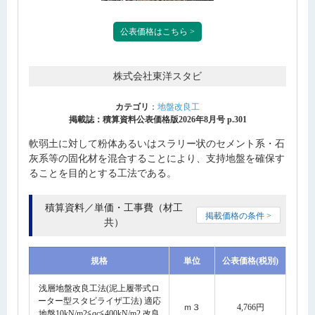
公表価格はこちら >
株式会社東洋スタビ
カテゴリ
：
地盤改良工
掲載誌：積算資料公表価格版2026年8月号 p.301
軟弱土に対して粉体あるいはスラリー状のセメント系・石
灰系等の固化材を混合することにより、支持地盤を確保す
ることを目的とする工法である。
積算資料／単価・工事費（材工
掲載価格の条件 >
共）
規格
単位
公表価格(税別)
浅層地盤改良工法(泥上履帯式ロ
ーター型スタビライザ工法) 適応
ｍ３
4,766円
地盤10kN/m2≦qc≦400kN/m2 改良