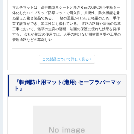
マルチマットは、高性能防草シートと厚さ６㎜のGRC製小平板を一
体化したハイブリッド防草マットで耐久性、屈撓性、防火機能を兼
ね備えた複合製品である。 一枚の重量が11.5㎏と軽量のため、手作
業で設置ができ、加工性にも優れている。 道路の路肩や法面の除草
工事において、雑草の生育の遮断、法面の保護に優れた効果を発揮
する。 会社や施設の使用では、人手の割けない機材置き場や工場の
管理通路などの草刈りや...
この製品について詳しく見る >
『転倒防止用マット(港用) セーフラバーマッ
ト』