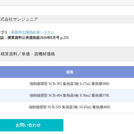
株式会社サンジュニア
テゴリ
：
家庭用太陽熱給湯システム
誌：積算資料公表価格版2026年8月号 p.251
積算資料／単価・資機材価格
規格
強制循環型 SCB-303 集熱器3枚 6.27m2 蓄熱層300L
強制循環型 SCB-404 集熱器4枚 8.36m2 蓄熱層370L
強制循環型 SCB-505 集熱器5枚 10.45m2 蓄熱層460L
お問い合わせ