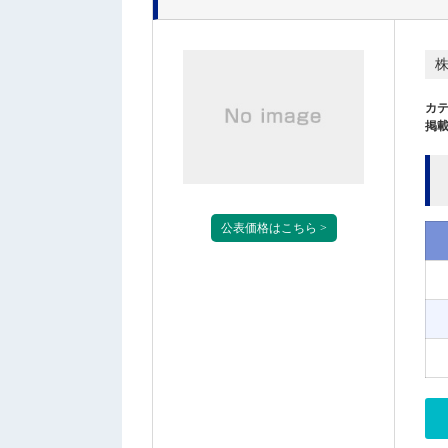
カ
掲載
公表価格はこちら >