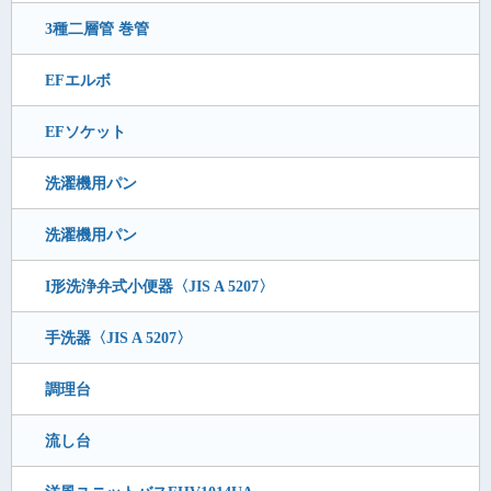
3種二層管 巻管
EFエルボ
EFソケット
洗濯機用パン
洗濯機用パン
I形洗浄弁式小便器〈JIS A 5207〉
手洗器〈JIS A 5207〉
調理台
流し台