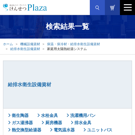
検索結果一覧
ホーム
機械設備資材
保温・保冷材・給排水衛生設備資材
給排水衛生設備資材
家庭用太陽熱給湯システム
給排水衛生設備資材
衛生陶器
水栓金具
洗濯機用パン
ガス湯沸器
厨房機器
排水金具
熱交換型給湯器
電気温水器
ユニットバス