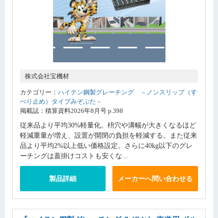
株式会社宝機材
カテゴリー：
ハイテン鋼製グレーチング －ノンスリップ（す
べり止め）タイプみぞぶた－
掲載誌：積算資料2026年8月号 p.398
従来品より平均30%軽量化。枡穴や溝幅が大きくなるほど
軽減重量が増え、設置が開閉の負担を軽減する。また従来
品より平均2%以上低い価格設定。さらに40kg以下のグレ
ーチングは蓋掛けコストも安くな...
製品詳細
メーカーへ問い合わせる