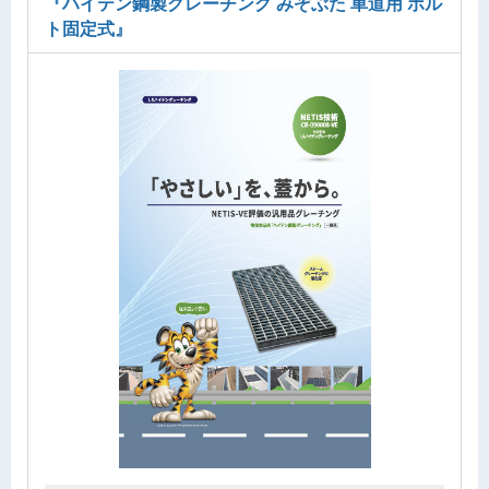
『ハイテン鋼製グレーチング みぞぶた 車道用 ボル
ト固定式』