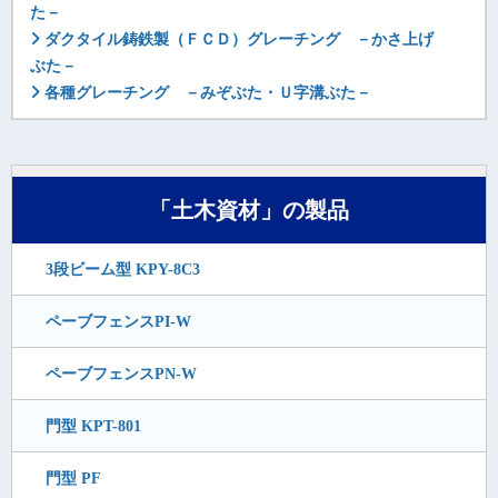
た－
ダクタイル鋳鉄製（ＦＣＤ）グレーチング －かさ上げ
ぶた－
各種グレーチング －みぞぶた・Ｕ字溝ぶた－
「土木資材」の製品
3段ビーム型 KPY-8C3
ペーブフェンスPI-W
ペーブフェンスPN-W
門型 KPT-801
門型 PF