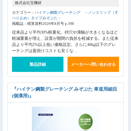
株式会社宝機材
カテゴリー：
ハイテン鋼製グレーチング －ノンスリップ（す
べり止め）タイプみぞぶた－
掲載誌：積算資料2026年8月号 p.398
従来品より平均30%軽量化。枡穴や溝幅が大きくなるほど
軽減重量が増え、設置が開閉の負担を軽減する。また従来
品より平均2%以上低い価格設定。さらに40kg以下のグレ
ーチングは蓋掛けコストも安くな...
製品詳細
メーカーへ問い合わせる
『ハイテン鋼製グレーチング みぞぶた 車道用細目
(側溝用)』