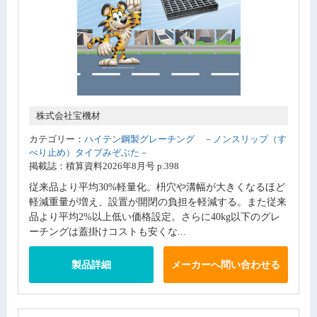
株式会社宝機材
カテゴリー：
ハイテン鋼製グレーチング －ノンスリップ（す
べり止め）タイプみぞぶた－
掲載誌：積算資料2026年8月号 p.398
従来品より平均30%軽量化。枡穴や溝幅が大きくなるほど
軽減重量が増え、設置が開閉の負担を軽減する。また従来
品より平均2%以上低い価格設定。さらに40kg以下のグレ
ーチングは蓋掛けコストも安くな...
製品詳細
メーカーへ問い合わせる