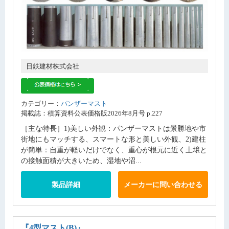
日鉄建材株式会社
カテゴリー：
パンザーマスト
掲載誌：積算資料公表価格版2026年8月号 p.227
［主な特長］1)美しい外観：パンザーマストは景勝地や市
街地にもマッチする、スマートな形と美しい外観、2)建柱
が簡単：自重が軽いだけでなく、重心が根元に近く土壌と
の接触面積が大きいため、湿地や沼...
製品詳細
メーカーに問い合わせる
『4型マスト(B)』