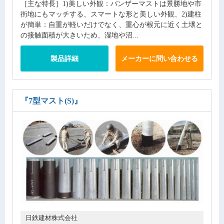
［主な特長］1)美しい外観：パンザーマストは景勝地や市
街地にもマッチする、スマートな形と美しい外観、2)建柱
が簡単：自重が軽いだけでなく、重心が根元に近く土壌と
の接触面積が大きいため、湿地や沼...
製品詳細
メーカーに問い合わせる
『7型マスト(S)』
日鉄建材株式会社