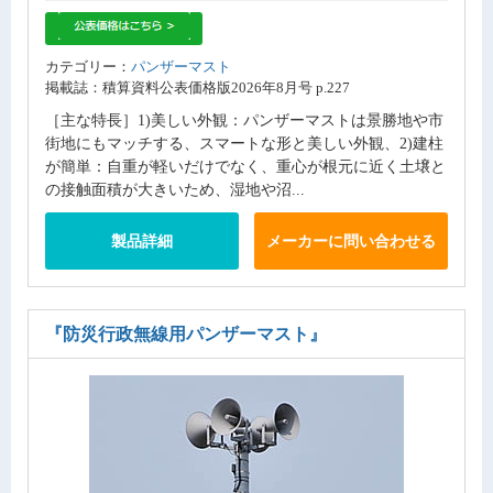
カテゴリー：
パンザーマスト
掲載誌：積算資料公表価格版2026年8月号 p.227
［主な特長］1)美しい外観：パンザーマストは景勝地や市
街地にもマッチする、スマートな形と美しい外観、2)建柱
が簡単：自重が軽いだけでなく、重心が根元に近く土壌と
の接触面積が大きいため、湿地や沼...
製品詳細
メーカーに問い合わせる
『防災行政無線用パンザーマスト』