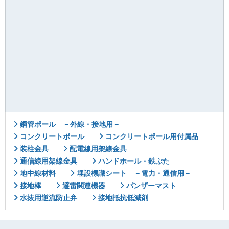
鋼管ポール －外線・接地用－
コンクリートポール
コンクリートポール用付属品
装柱金具
配電線用架線金具
通信線用架線金具
ハンドホール・鉄ぶた
地中線材料
埋設標識シート －電力・通信用－
接地棒
避雷関連機器
パンザーマスト
水抜用逆流防止弁
接地抵抗低減剤