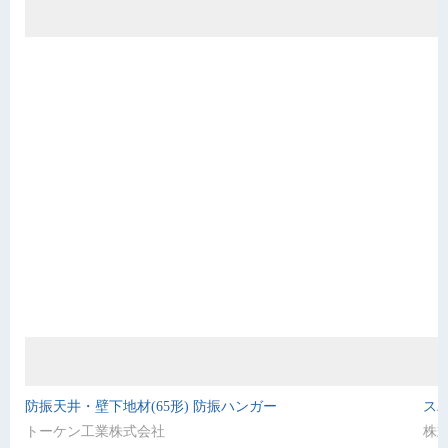
防振天井・壁下地材(65形) 防振ハンガー
ス
トーケン工業株式会社
株