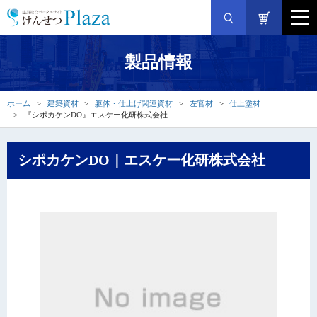
製品情報
ホーム
建築資材
躯体・仕上げ関連資材
左官材
仕上塗材
『シポカケンDO』エスケー化研株式会社
シポカケンDO｜エスケー化研株式会社