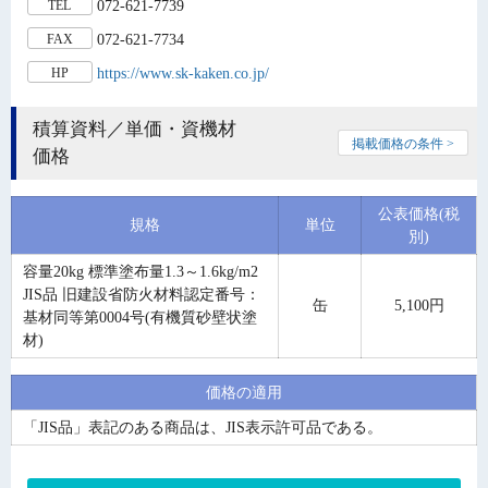
072-621-7739
TEL
072-621-7734
FAX
https://www.sk-kaken.co.jp/
HP
積算資料／単価・資機材
掲載価格の条件 >
価格
公表価格(税
規格
単位
別)
容量20kg 標準塗布量1.3～1.6kg/m2
JIS品 旧建設省防火材料認定番号：
缶
5,100円
基材同等第0004号(有機質砂壁状塗
材)
価格の適用
「JIS品」表記のある商品は、JIS表示許可品である。