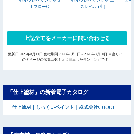
セルフレベリング材 S
セルフレベリング材 エ
太平
LフローG
スレベル (生)
上記全てをメーカーに問い合わせる
更新日:2026年8月11日 集権期間:2026年6月1日～2026年8月10日 ※当サイト
の各ページの閲覧回数を元に算出したランキングです。
「仕上塗材」の新着電子カタログ
仕上塗材｜しっくいペイント｜株式会社COOOL