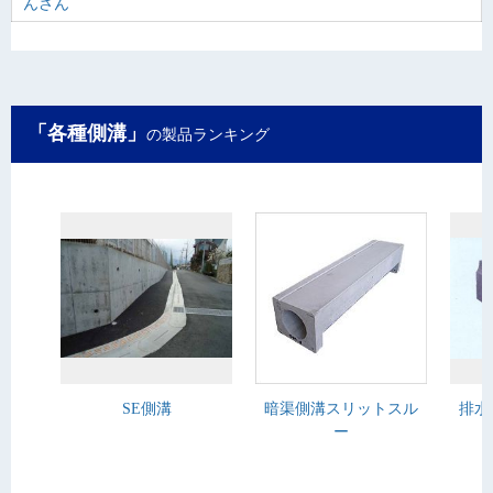
んさん
「各種側溝」
の製品ランキング
SE側溝
暗渠側溝スリットスル
排水
ー