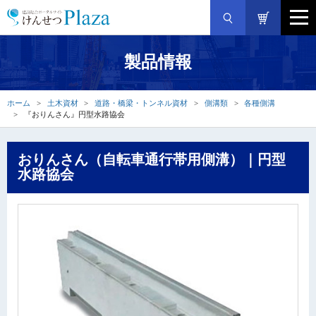
製品情報
ホーム
土木資材
道路・橋梁・トンネル資材
側溝類
各種側溝
『おりんさん』円型水路協会
おりんさん（自転車通行帯用側溝）｜円型
水路協会