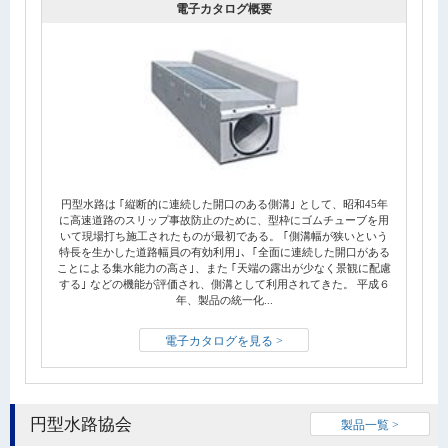
電子カタログ概要
円型水路は ｢縦断的に連続した開口のある側溝｣ として、昭和45年
に高速道路のスリップ事故防止のために、型枠にゴムチューブを用
いて現場打ち施工されたものが最初である。 ｢側溝幅が狭いという
特長を生かした道路幅員の有効利用｣、｢全面に連続した開口がある
ことによる集水能力の高さ｣、また ｢天端の露出が少なく景観に配慮
する｣ などの機能が評価され、側溝として利用されてきた。 平成６
年、製品の統一化...
電子カタログを見る >
円型水路協会
製品一覧 >