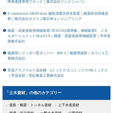
障害者誘導用ブロック｜株式会社リンクジャパン
E-construction S&SD drain 舗装浸透水排水装置｜橋梁排水関連資
材｜株式会社ネクスコ東日本エンジニアリング
橋梁・高架道路用伸縮装置 NEXCO仕様準拠：伸縮装置E メタ
ルガージョイントNLd-FLN｜橋梁・高架道路用伸縮装置｜中外道
路株式会社
橋梁用シリンダー型ダンパー BMｰS｜橋梁用資材｜オイレス工
業株式会社
常温アスファルト混合物 αミックス/エコミックス/SKミックス
｜常温合材｜世紀東急工業株式会社
「土木資材」の他のカテゴリー
道路・橋梁・トンネル資材
上下水道資材