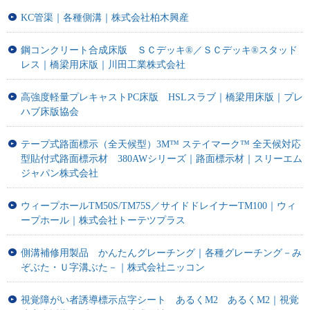
KC管渠｜各種側溝｜株式会社柏木興産
鋼コンクリート合成床版 ＳＣデッキ®／ＳＣデッキ®スタッド
レス｜橋梁用床版｜川田工業株式会社
高強度軽量プレキャストPC床版 HSLスラブ｜橋梁用床版｜プレ
ハブ床版協会
テープ式路面標示（全天候型）3M™ ステイマーク™ 全天候対応
型貼付式路面標示材 380AWシリーズ｜路面標示材｜スリーエム
ジャパン株式会社
ウィープホールTM50S/TM75S／サイドドレイナーTM100｜ウィ
ープホール｜株式会社トーテツプラス
側溝補修用製品 かんたんグレーチング｜各種グレーチング－み
ぞぶた・Ｕ字溝ぶた－｜株式会社ニッコン
視覚障がい者誘導標示点字シート あるくМ2 あるくM2｜視覚