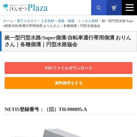
ホーム
>
電子カタログ
>
土木資材
>
道路・橋梁・トンネル資材
> 統一型円型水路/Supe
r側溝/自転車通行帯用側溝 おりんさん｜各種側溝｜円型水路協会
統一型円型水路/Super側溝/自転車通行帯用側溝 おりん
さん｜各種側溝｜円型水路協会
PDFファイルダウンロード
資料請求をする
NETIS登録番号：（旧）TH-990095-A