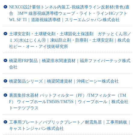
NEXCO設計要領トンネル内装工-視線誘導ライン反射材(青色)適
合 3M™ 線形視線誘導標ウェーブ・ライト・ラインHGソフト
WL SF TI｜道路視線誘導標｜スリーエムジャパン株式会社
土壌安定剤・土壌硬化剤・土壌固化土保護剤 ガチッとくんⓇ／
ミズ(水)はじくんⓇ｜凍結防止剤・防塵剤・土壌安定剤｜株式会
社ピー・オー・アイ技術研究所
橋梁用FRP製品｜橋梁排水関連資材｜福井ファイバーテック株式
会社
橋梁製品シリーズ｜橋梁関連資材｜沖縄ピーシー株式会社
裏面集排水器材 パットフィルター（PF）/TMフィルター（TM
F） ウィープホールTM50S/TM75S｜ウィープホール｜株式会社
トーテツプラス
工事用プレート／パブリックプレート／耐震鳥居｜工事用銘板｜
キャストンジャパン株式会社