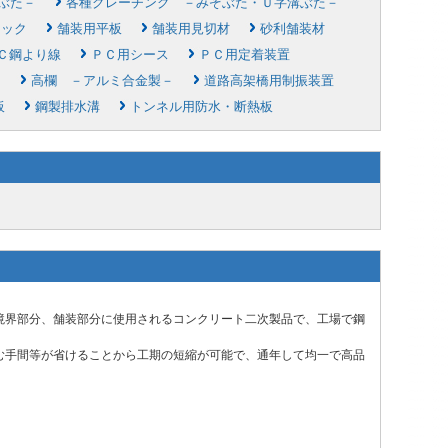
ぶた－
各種グレーチング －みぞぶた・Ｕ字溝ぶた－
ロック
舗装用平板
舗装用見切材
砂利舗装材
Ｃ鋼より線
ＰＣ用シース
ＰＣ用定着装置
－
高欄 －アルミ合金製－
道路高架橋用制振装置
板
鋼製排水溝
トンネル用防水・断熱板
境界部分、舗装部分に使用されるコンクリート二次製品で、工場で鋼
。
む手間等が省けることから工期の短縮が可能で、通年して均一で高品