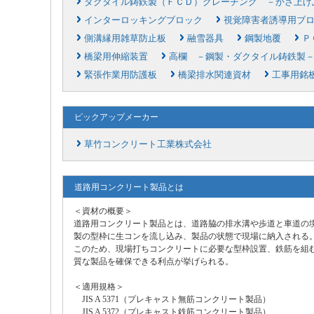
ダクタイル鋳鉄製（ＦＣＤ）グレーチング －かさ上げ
インターロッキングブロック
視覚障害者誘導用ブ
側溝縁用雑草防止板
融雪器具
鋼製地覆
Ｐ
橋梁用伸縮装置
高欄 －鋼製・ダクタイル鋳鉄製
緊張作業用防護板
橋梁排水関連資材
工事用銘
ピックアップメーカー
草竹コンクリート工業株式会社
道路用コンクリート製品とは
＜資材の概要＞
道路用コンクリート製品とは、道路脇の排水溝や歩道と車道の
製の型枠に生コンを流し込み、製品の状態で現場に納入される
このため、現場打ちコンクリートに必要な型枠設置、鉄筋を組
質な製品を確保できる利点が挙げられる。
＜適用規格＞
JIS A 5371（プレキャスト無筋コンクリート製品）
JIS A 5372（プレキャスト鉄筋コンクリート製品）