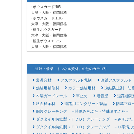
・ボウスガードH85
大津・大阪・福岡価格
・ボウスガードH105
大津・大阪・福岡価格
・植生ボウスガード
大津・大阪・福岡価格
・植生ボウスエッジ
大津・大阪・福岡価格
「道路・橋梁・トンネル資材」の他のカテゴリ
常温合材
アスファルト乳剤
改質アスファルト
舗装用補修材
カラー舗装用材
凍結防止剤・防
木製ガードレール
車止め
遮音壁
道路標識
路面標示材
道路用コンクリート製品
防草ブロ
鋼製グレーチング －特殊みぞぶた・特殊ますぶた－
ダクタイル鋳鉄製（ＦＣＤ）グレーチング －みぞぶた
ダクタイル鋳鉄製（ＦＣＤ）グレーチング －Ｕ字溝ぶ