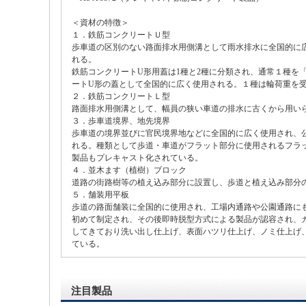
＜資材の特徴＞
１．鉄筋コンクリートＵ型
歩車道の区別のない路面排水用側溝として雨水排水に全国的に
れる。
鉄筋コンクリートU形用蓋は1種と2種に分類され、通常１種を
ートU形の蓋として全国的に広く使用される。１種は輪荷重を
２．鉄筋コンクリートＬ型
路面排水用側溝として、幅員の狭い車道の排水に古くから用い
３．歩車道境界、地先境界
歩車道の境界並びに官民境界地などに全国的に広く使用され、
れる。種類として歩道・車道がフラット部分に使用されるフラット
製品もプレキャスト化されている。
４．並木ます（植樹）ブロック
道路の街路樹等の植え込み部分に設置し、歩道と植え込み部分
５．舗装用平板
歩道の路面舗装に全国的に使用され、工場内通路や公園通路にも古
初めて制定され、その後即時脱型方式による製品が認容され、
してきており洗い出し仕上げ、表面ハツリ仕上げ、ノミ仕上げ
ている。
注目製品