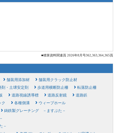
■積算資料関連頁 2026年8月号362,363,364,365頁
舗装用添加材
舗装用クラック防止材
塵剤・土壌安定剤
歩道用横断防止柵
転落防止柵
板
道路視線誘導標
道路反射鏡
道路鋲
ック
各種側溝
ウィープホール
鋳鉄製グレーチング －ますぶた－
－
た－