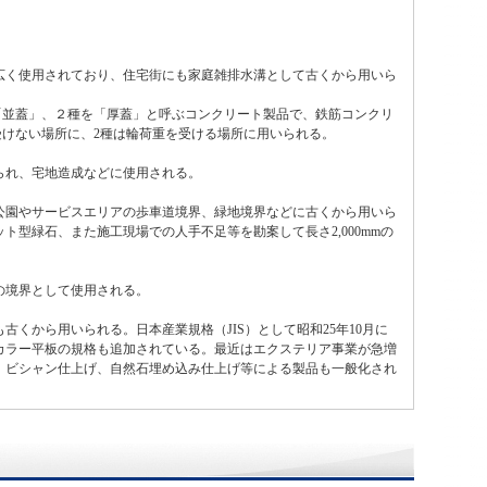
広く使用されており、住宅街にも家庭雑排水溝として古くから用いら
「並蓋」、２種を「厚蓋」と呼ぶコンクリート製品で、鉄筋コンクリ
受けない場所に、2種は輪荷重を受ける場所に用いられる。
られ、宅地造成などに使用される。
公園やサービスエリアの歩車道境界、緑地境界などに古くから用いら
型緑石、また施工現場での人手不足等を勘案して長さ2,000mmの
の境界として使用される。
くから用いられる。日本産業規格（JIS）として昭和25年10月に
カラー平板の規格も追加されている。最近はエクステリア事業が急増
、ビシャン仕上げ、自然石埋め込み仕上げ等による製品も一般化され