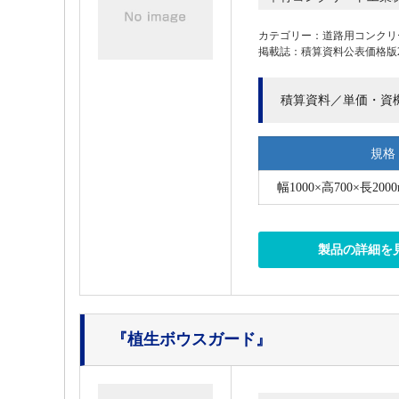
カテゴリー：道路用コンクリ
掲載誌：積算資料公表価格版202
積算資料／単価・資
規格
幅1000×高700×長2000
製品の詳細を
『植生ボウスガード』