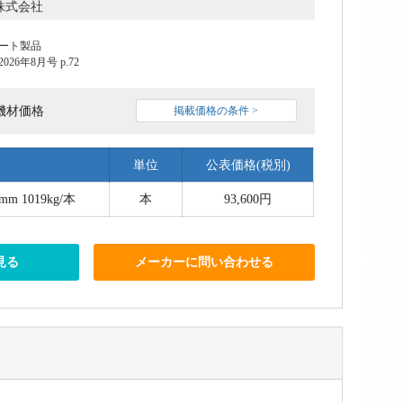
株式会社
ート製品
6年8月号 p.72
機材価格
掲載価格の条件 >
単位
公表価格(税別)
mm 1019kg/本
本
93,600円
見る
メーカーに問い合わせる