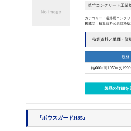
草竹コンクリート工業
カテゴリー：道路用コンクリ
掲載誌：積算資料公表価格版202
積算資料／単価・資
規格
幅600×高1050×長1990
製品の詳細を
『ボウスガードH85』