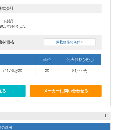
株式会社
ート製品
6年8月号 p.72
機材価格
掲載価格の条件 >
単位
公表価格(税別)
m 1173kg/本
本
84,000円
見る
メーカーに問い合わせる
1
格の適用