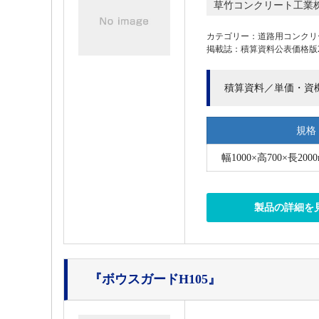
草竹コンクリート工業
カテゴリー：道路用コンクリ
掲載誌：積算資料公表価格版202
積算資料／単価・資
規格
幅1000×高700×長2000
製品の詳細を
『ボウスガードH105』