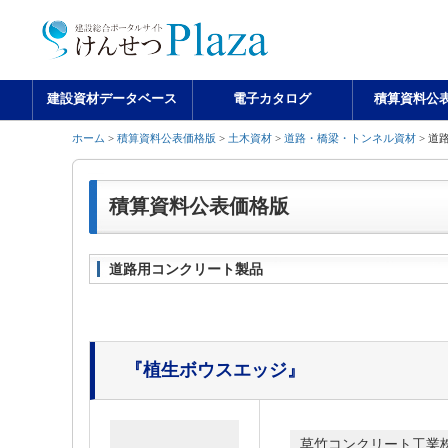
建設資材データベース
電子カタログ
積算資料公
ホーム
>
積算資料公表価格版
>
土木資材
>
道路・橋梁・トンネル資材
> 道
積算資料公表価格版
道路用コンクリート製品
『植生ボウスエッジ』
草竹コンクリート工業