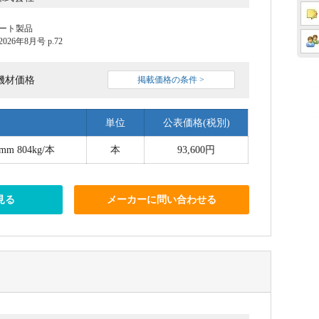
ート製品
6年8月号 p.72
機材価格
掲載価格の条件 >
単位
公表価格(税別)
mm 804kg/本
本
93,600円
見る
メーカーに問い合わせる