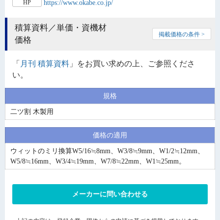
https://www.okabe.co.jp/
HP
積算資料／単価・資機材
掲載価格の条件 >
価格
「
月刊 積算資料
」をお買い求めの上、ご参照くださ
い。
規格
二ツ割 木製用
価格の適用
ウィットのミリ換算W5/16≒8mm、W3/8≒9mm、W1/2≒12mm、
W5/8≒16mm、W3/4≒19mm、W7/8≒22mm、W1≒25mm。
メーカーに問い合わせる