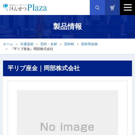
製品情報
ホーム
共通資材
型枠・木材
型枠材
型枠用金物
『平リブ座金』岡部株式会社
平リブ座金｜岡部株式会社