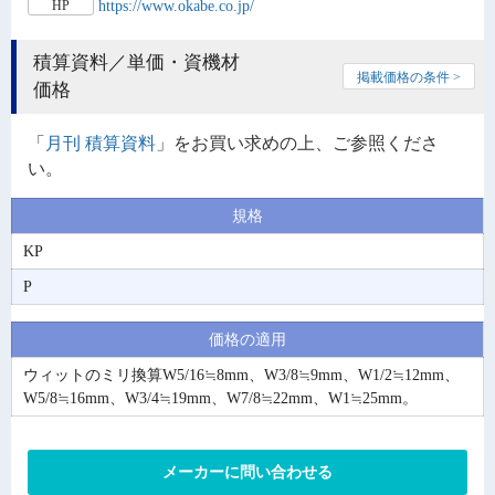
https://www.okabe.co.jp/
HP
積算資料／単価・資機材
掲載価格の条件 >
価格
「
月刊 積算資料
」をお買い求めの上、ご参照くださ
い。
規格
KP
P
価格の適用
ウィットのミリ換算W5/16≒8mm、W3/8≒9mm、W1/2≒12mm、
W5/8≒16mm、W3/4≒19mm、W7/8≒22mm、W1≒25mm。
メーカーに問い合わせる