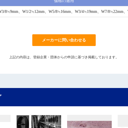
価格の適用
8≒9mm、W1/2≒12mm、W5/8≒16mm、W3/4≒19mm、W7/8≒22mm、
メーカーに問い合わせる
上記の内容は、登録企業・団体からの申請に基づき掲載しております。
グ