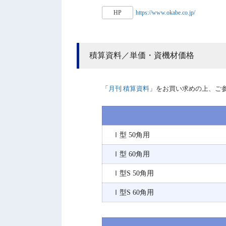
HP
https://www.okabe.co.jp/
積算資料／単価・資機材価格
「
月刊 積算資料
」をお買い求めの上、ご
Ⅰ型 50角用
Ⅰ型 60角用
Ⅰ型S 50角用
Ⅰ型S 60角用