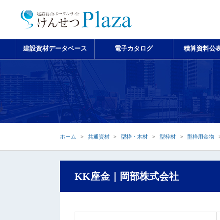
建設資材データベース
電子カタログ
積算資料公
ホーム
共通資材
型枠・木材
型枠材
型枠用金物
KK座金｜岡部株式会社