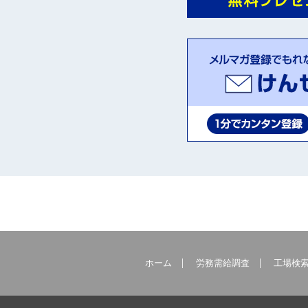
ホーム
労務需給調査
工場検