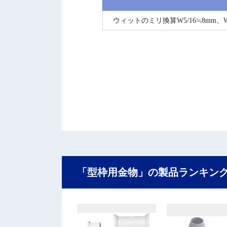
ウィットのミリ換算W5/16≒8mm、W3/
「型枠用金物」の製品ランキン