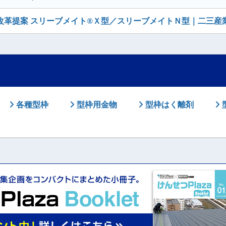
改革提案 スリーブメイト®Ｘ型／スリーブメイトＮ型｜二三産
各種型枠
型枠用金物
型枠はく離剤