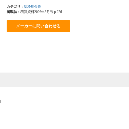
カテゴリ
：
型枠用金物
掲載誌
：積算資料2026年8月号 p.226
メーカーに問い合わせる
2