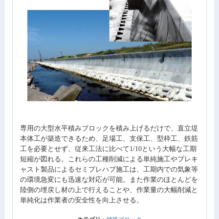
専用の大型水平積みブロックを積み上げるだけで、直立堤
本体工が築造できるため、足場工、支保工、型枠工、鉄筋
工を必要とせず、従来工法に比べて1/10という大幅な工期
短縮が図れる。これらの工種削減による単純施工やプレキ
ャスト製品によるセミプレハブ施工は、工期内での気象等
の環境急変にも迅速な対応が可能。また作業のほとんどを
陸側の埋戻し材の上で行えることや、作業量の大幅削減と
単純化は作業者の安全性を向上させる。