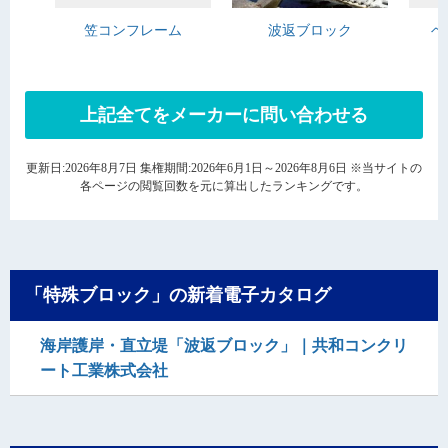
笠コンフレーム
波返ブロック
ベ
上記全てをメーカーに問い合わせる
更新日:2026年8月7日 集権期間:2026年6月1日～2026年8月6日 ※当サイトの
各ページの閲覧回数を元に算出したランキングです。
「特殊ブロック」の新着電子カタログ
海岸護岸・直立堤「波返ブロック」｜共和コンクリ
ート工業株式会社