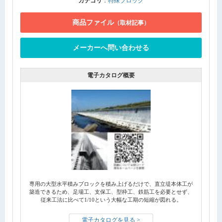
カテゴリ
：
特殊ブロック
商品ファイル
（取材記事）
メーカーへ問い合わせる
電子カタログ概要
専用の大型水平積みブロックを積み上げるだけで、直立堤本体工が
築造できるため、足場工、支保工、型枠工、鉄筋工を必要とせず、
従来工法に比べて1/10という大幅な工期の短縮が図れる。
電子カタログを見る >