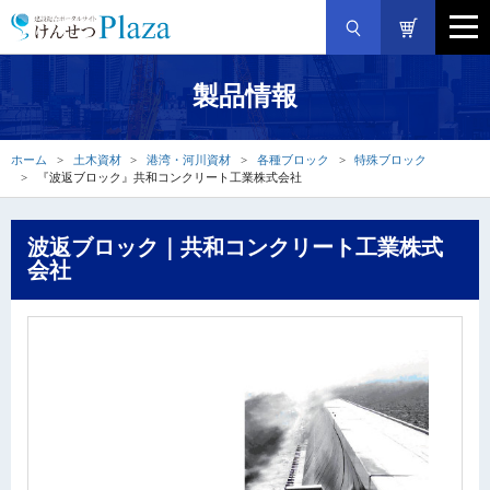
製品情報
ホーム
土木資材
港湾・河川資材
各種ブロック
特殊ブロック
『波返ブロック』共和コンクリート工業株式会社
波返ブロック｜共和コンクリート工業株式
会社