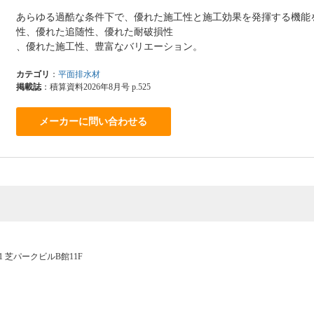
あらゆる過酷な条件下で、優れた施工性と施工効果を発揮する機能
性、優れた追随性、優れた耐破損性
、優れた施工性、豊富なバリエーション。
カテゴリ
：
平面排水材
掲載誌
：積算資料2026年8月号 p.525
メーカーに問い合わせる
-1 芝パークビルB館11F