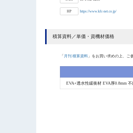
HP
https://www.kfc-net.co.jp/
積算資料／単価・資機材価格
「
月刊 積算資料
」をお買い求めの上、ご
EVA+透水性緩衝材 EVA厚0.8mm 不