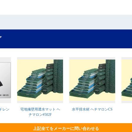
グ
ンドレン
宅地擁壁用透水マット ヘ
水平排水材 ヘチマロンCS
チマロン#502F
上記全てをメーカーに問い合わせる