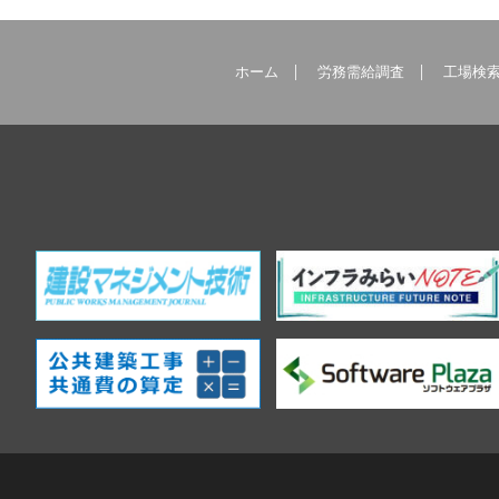
ホーム
労務需給調査
工場検