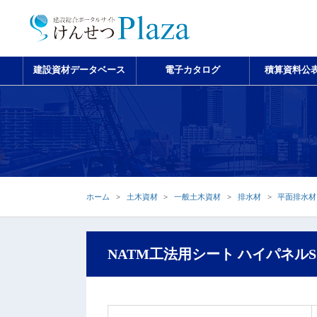
建設資材データベース
電子カタログ
積算資料公
ホーム
土木資材
一般土木資材
排水材
平面排水材
NATM工法用シート ハイパネル