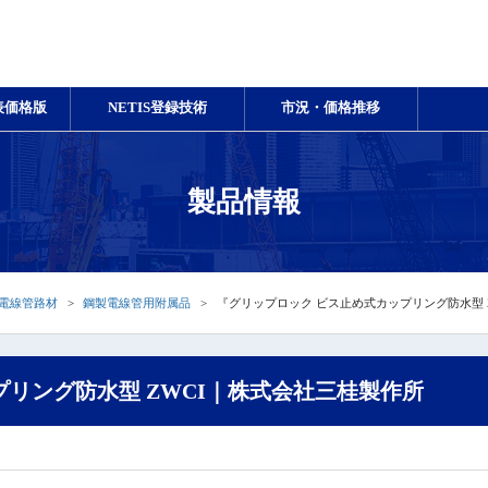
表価格版
NETIS登録技術
市況・価格推移
製品情報
電線管路材
鋼製電線管用附属品
『グリップロック ビス止め式カップリング防水型 
プリング防水型 ZWCI｜株式会社三桂製作所