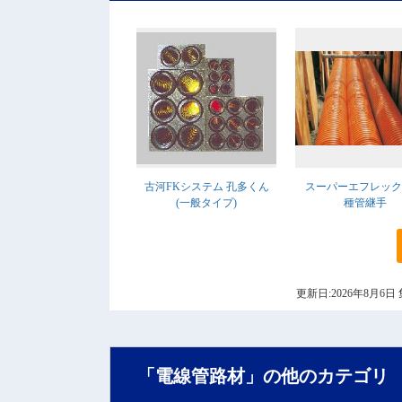
古河FKシステム 孔多くん
スーパーエフレック
(一般タイプ)
種管継手
更新日:2026年8月
「電線管路材」の他のカテゴリ