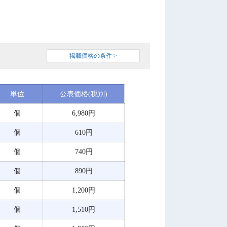
掲載価格の条件 >
単位
公表価格(税別)
個
6,980円
個
610円
個
740円
個
890円
個
1,200円
個
1,510円