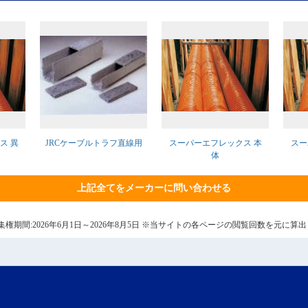
ス 異
JRCケーブルトラフ直線用
スーパーエフレックス 本
スー
体
上記全てをメーカーに問い合わせる
6日 集権期間:2026年6月1日～2026年8月5日 ※当サイトの各ページの閲覧回数を元に