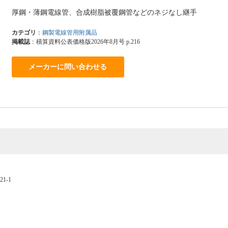
厚鋼・薄鋼電線管、合成樹脂被覆鋼管などのネジなし継手
カテゴリ
：
鋼製電線管用附属品
掲載誌
：積算資料公表価格版2026年8月号 p.216
メーカーに問い合わせる
1-1