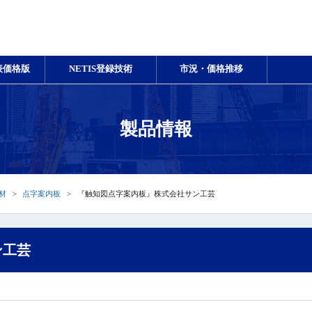
表価格版
NETIS登録技術
市況・価格推移
製品情報
材
点字案内板
『触知図点字案内板』株式会社サン工芸
ン工芸