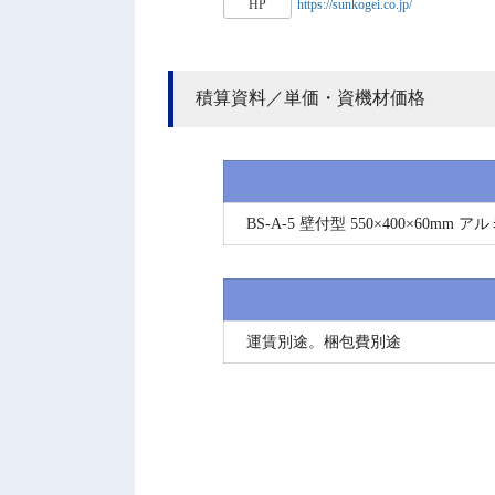
HP
https://sunkogei.co.jp/
積算資料／単価・資機材価格
BS-A-5 壁付型 550×400×60mm
運賃別途。梱包費別途