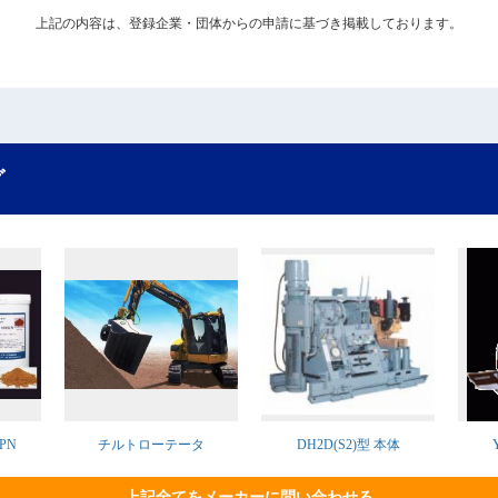
上記の内容は、登録企業・団体からの申請に基づき掲載しております。
グ
PN
チルトローテータ
DH2D(S2)型 本体
上記全てをメーカーに問い合わせる