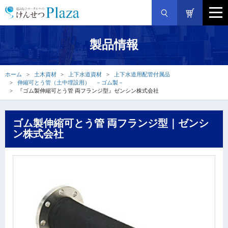
製品情報
ホーム
土木資材
上下水道資材
上下水道用配管付属品
伸縮可とう管（土中埋設用） －ゴム製－
『ゴム製伸縮可とう管 両フランジ型』ゼンシン株式会社
ゴム製伸縮可とう管 両フランジ型｜ゼンシ
ン株式会社