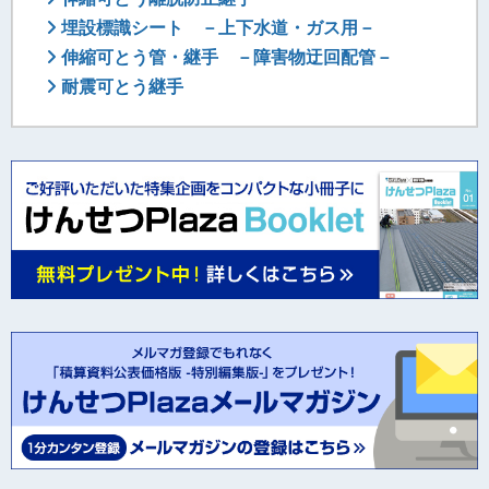
埋設標識シート －上下水道・ガス用－
伸縮可とう管・継手 －障害物迂回配管－
耐震可とう継手