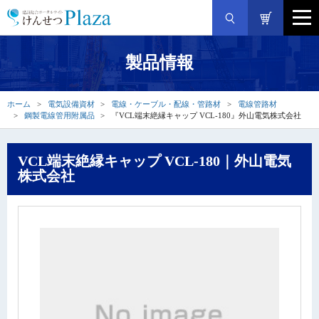
製品情報
ホーム
電気設備資材
電線・ケーブル・配線・管路材
電線管路材
鋼製電線管用附属品
『VCL端末絶縁キャップ VCL-180』外山電気株式会社
VCL端末絶縁キャップ VCL-180｜外山電気
株式会社