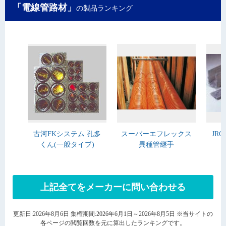
「電線管路材」
の製品ランキング
古河FKシステム 孔多
スーパーエフレックス
JR
くん(一般タイプ)
異種管継手
上記全てをメーカーに問い合わせる
更新日:2026年8月6日 集権期間:2026年6月1日～2026年8月5日 ※当サイトの
各ページの閲覧回数を元に算出したランキングです。