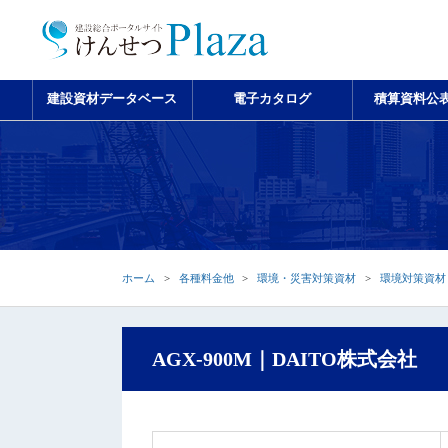
建設資材データベース
電子カタログ
積算資料公
ホーム
各種料金他
環境・災害対策資材
環境対策資材
AGX-900M｜DAITO株式会社