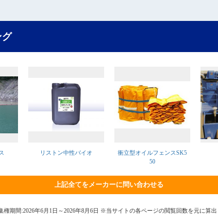
ング
ス
リストン中性バイオ
衝立型オイルフェンスSK5
50
上記全てをメーカーに問い合わせる
7日 集権期間:2026年6月1日～2026年8月6日 ※当サイトの各ページの閲覧回数を元に