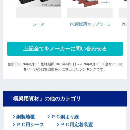
シース
PC床版用カップラーL
PC
上記全てをメーカーに問い合わせる
更新日:2026年8月6日 集権期間:2026年6月1日～2026年8月5日 ※当サイトの
各ページの閲覧回数を元に算出したランキングです。
「橋梁用資材」の他のカテゴリ
鋼製地覆
ＰＣ鋼より線
ＰＣ用シース
ＰＣ用定着装置