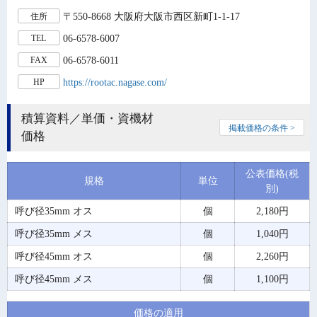
〒550-8668 大阪府大阪市西区新町1-1-17
住所
06-6578-6007
TEL
06-6578-6011
FAX
https://rootac.nagase.com/
HP
積算資料／単価・資機材
掲載価格の条件 >
価格
公表価格(税
規格
単位
別)
呼び径35mm オス
個
2,180円
呼び径35mm メス
個
1,040円
呼び径45mm オス
個
2,260円
呼び径45mm メス
個
1,100円
価格の適用