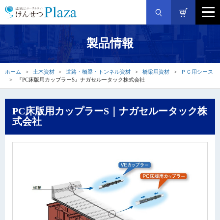
製品情報
ホーム
土木資材
道路・橋梁・トンネル資材
橋梁用資材
ＰＣ用シース
『PC床版用カップラーS』ナガセルータック株式会社
PC床版用カップラーS｜ナガセルータック株
式会社