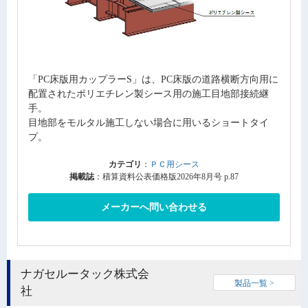
「PC床版用カップラーS」は、PC床版の道路横断方向用に
配置されたポリエチレン製シース用の施工目地部接続継
手。
目地部をモルタル施工しない場合に用いるショートタイ
プ。
カテゴリ
：
ＰＣ用シース
掲載誌
：積算資料公表価格版2026年8月号 p.87
メーカーへ問い合わせる
ナガセルータック株式会
製品一覧 >
社