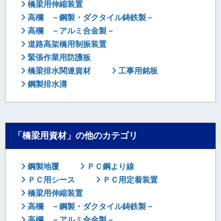
橋梁用伸縮装置
高欄 －鋼製・ダクタイル鋳鉄製－
高欄 －アルミ合金製－
道路高架橋用制振装置
緊張作業用防護板
橋梁排水関連資材
工事用銘板
鋼製排水溝
「橋梁用資材」の他のカテゴリ
鋼製地覆
ＰＣ鋼より線
ＰＣ用シース
ＰＣ用定着装置
橋梁用伸縮装置
高欄 －鋼製・ダクタイル鋳鉄製－
高欄 －アルミ合金製－