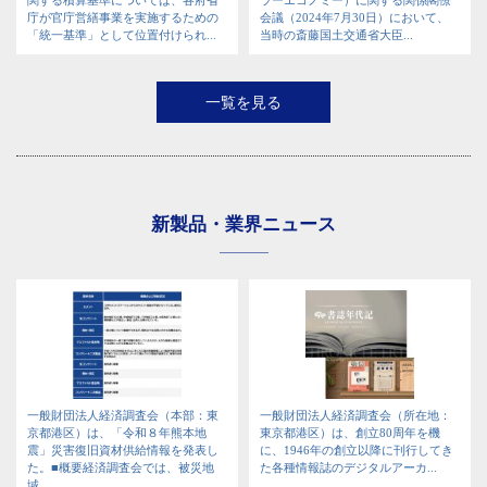
庁が官庁営繕事業を実施するための
会議（2024年7月30日）において、
「統一基準」として位置付けられ...
当時の斎藤国土交通省大臣...
一覧を見る
新製品・業界ニュース
一般財団法人経済調査会（本部：東
一般財団法人経済調査会（所在地：
京都港区）は、「令和８年熊本地
東京都港区）は、創立80周年を機
震」災害復旧資材供給情報を発表し
に、1946年の創立以降に刊行してき
た。■概要経済調査会では、被災地
た各種情報誌のデジタルアーカ...
域...