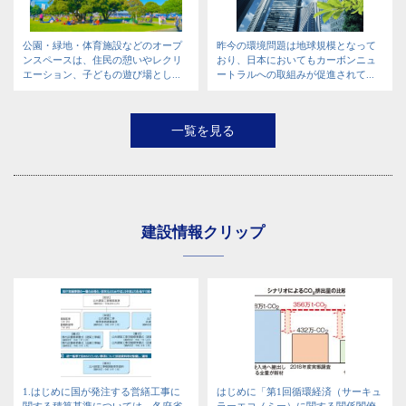
公園・緑地・体育施設などのオープ
昨今の環境問題は地球規模となって
ンスペースは、住民の憩いやレクリ
おり、日本においてもカーボンニュ
エーション、子どもの遊び場とし...
ートラルへの取組みが促進されて...
一覧を見る
建設情報クリップ
1.はじめに国が発注する営繕工事に
はじめに「第1回循環経済（サーキュ
関する積算基準については、各府省
ラーエコノミー）に関する関係閣僚