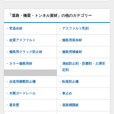
「道路・橋梁・トンネル資材」の他のカテゴリー
常温合材
アスファルト乳剤
改質アスファルト
舗装用添加材
舗装用クラック防止材
舗装用補修材
カラー舗装用材
凍結防止剤・防塵剤・土壌安
定剤
歩道用横断防止柵
転落防止柵
木製ガードレール
車止め
遮音壁
道路標識板