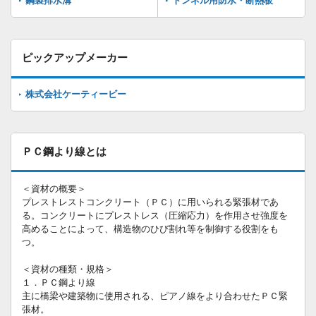
鋼製排水溝
トンネル用防水・断熱板
ピックアップメーカー
株式会社ケーティービー
ＰＣ鋼より線とは
＜資材の概要＞
プレストレストコンクリート（ＰＣ）に用いられる緊張材であ
る。コンクリートにプレストレス（圧縮応力）を作用させ強度を
高めることによって、構造物のひび割れ等を制御する役割をも
つ。
＜資材の種類・規格＞
１．ＰＣ鋼より線
主に橋梁や建築物に使用される、ピアノ線をより合わせたＰＣ緊
張材。