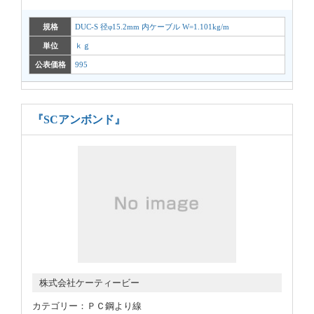
規格
DUC-S 径φ15.2mm 内ケーブル W=1.101kg/m
単位
ｋｇ
公表価格
995
『SCアンボンド』
株式会社ケーティービー
カテゴリー：ＰＣ鋼より線