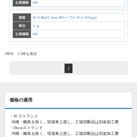
公表価格
665
規格
SC-S 径φ15.2mm 内ケーブル W=1.101kg/m
単位
ｋｇ
公表価格
685
3件中 1-3件を表示
1
価格の適用
・SCストランド
沖縄・離島を除く。現場車上渡し。工場切断品は別途加工費
・Ducstストランド
沖縄・離島を除く。現場車上渡し。工場切断品は別途加工費