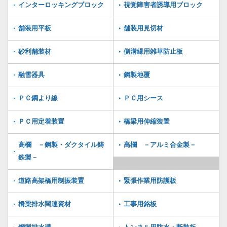
インターロッキングブロック
視覚障害者誘導用ブロック
舗装用平板
舗装用見切材
砂利舗装材
側溝縁用雑草防止板
融雪器具
鋼製地覆
ＰＣ鋼より線
ＰＣ用シース
ＰＣ用定着装置
橋梁用伸縮装置
高欄 －鋼製・ダクタイル鋳
高欄 －アルミ合金製－
鉄製－
道路高架橋用制振装置
緊張作業用防護板
橋梁排水関連資材
工事用銘板