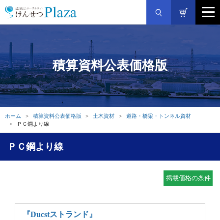
積算資料公表価格版
ホーム
積算資料公表価格版
土木資材
道路・橋梁・トンネル資材
ＰＣ鋼より線
ＰＣ鋼より線
掲載価格の条件
『Ducstストランド』