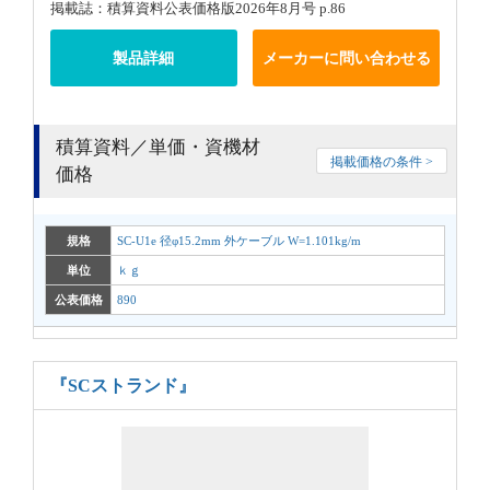
掲載誌：積算資料公表価格版2026年8月号 p.86
製品詳細
メーカーに問い合わせる
積算資料／単価・資機材
掲載価格の条件 >
価格
規格
SC-U1e 径φ15.2mm 外ケーブル W=1.101kg/m
単位
ｋｇ
公表価格
890
『SCストランド』