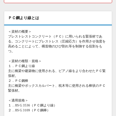
ＰＣ鋼より線とは
＜資材の概要＞
プレストレストコンクリート（ＰＣ）に用いられる緊張材であ
る。コンクリートにプレストレス（圧縮応力）を作用させ強度を
高めることによって、構造物のひび割れ等を制御する役割をも
つ。
＜資材の種類・規格＞
１．ＰＣ鋼より線
主に橋梁や建築物に使用される、ピアノ線をより合わせたＰＣ緊
張材。
２．ＰＣ鋼棒
主に橋梁やボックスカルバート、枕木等に使用される棒状のＰＣ
緊張材。
＜適用規格＞
１．JIS G 3536（ＰＣ鋼より線）
２．JIS G 3109（ＰＣ鋼棒）