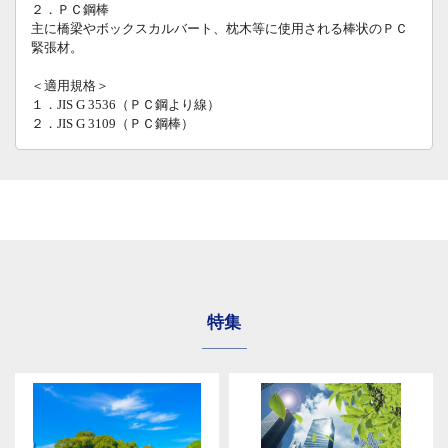
２．ＰＣ鋼棒
主に橋梁やボックスカルバート、枕木等に使用される棒状のＰＣ
緊張材。
＜適用規格＞
１．JIS G 3536（ＰＣ鋼より線）
２．JIS G 3109（ＰＣ鋼棒）
特集