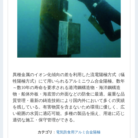
異種金属のイオン化傾向の差を利用した流電陽極方式（犠
牲陽極方式）にて用いられるアルミニウム合金陽極。数年
～数10年の寿命を要求される港湾鋼構造物・海洋鋼構造
物・船体外板・海底管の外面などの防食に最適。厳重な品
質管理・最新の鋳造技術により国内外において多くの実績
を残している。有害物質を含まないため環境に優しく、広
い範囲の水質に適応可能。多種の製品を揃え、用途に応じ
適切な施工・保守管理ができる。
カテゴリ
：
電気防食用アルミ合金陽極