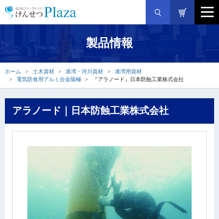
製品情報
ホーム
土木資材
港湾・河川資材
港湾用資材
電気防食用アルミ合金陽極
『アラノード』日本防蝕工業株式会社
アラノード｜日本防蝕工業株式会社