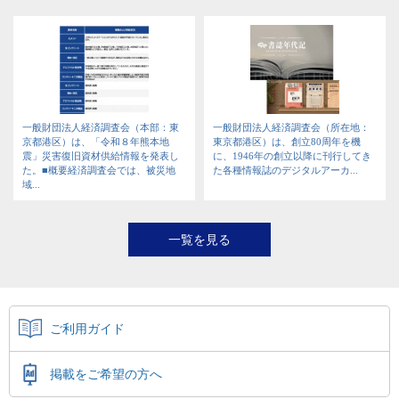
一般財団法人経済調査会（本部：東
一般財団法人経済調査会（所在地：
京都港区）は、「令和８年熊本地
東京都港区）は、創立80周年を機
震」災害復旧資材供給情報を発表し
に、1946年の創立以降に刊行してき
た。■概要経済調査会では、被災地
た各種情報誌のデジタルアーカ...
域...
一覧を見る
ご利用ガイド
掲載をご希望の方へ