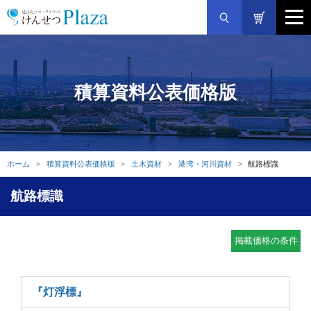
積算資料公表価格版
ホーム
積算資料公表価格版
土木資材
港湾・河川資材
航路標識
航路標識
掲載価格の条件
『灯浮標』