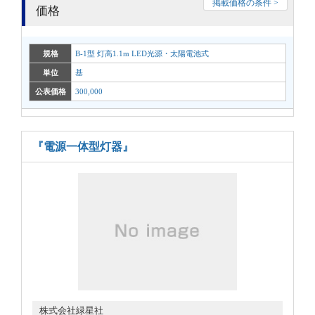
掲載価格の条件 >
価格
規格
B-1型 灯高1.1m LED光源・太陽電池式
単位
基
公表価格
300,000
『電源一体型灯器』
株式会社緑星社