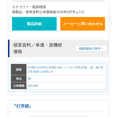
カテゴリー：航路標識
掲載誌：積算資料公表価格版2026年8月号 p.122
製品詳細
メーカーに問い合わせる
積算資料／単価・資機材
掲載価格の条件 >
価格
P-3BS-123(FFL) 灯高0.46m ソーラー方式 灯色：赤・緑 NE
規格
TIS KKK-220002-A
単位
基
公表価格
483,000
『灯浮標』