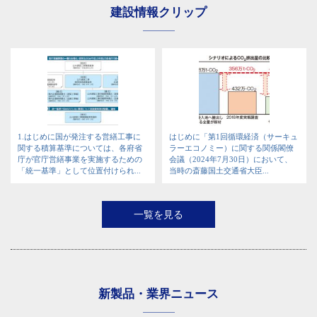
建設情報クリップ
1.はじめに国が発注する営繕工事に
はじめに「第1回循環経済（サーキュ
関する積算基準については、各府省
ラーエコノミー）に関する関係閣僚
庁が官庁営繕事業を実施するための
会議（2024年7月30日）において、
「統一基準」として位置付けられ...
当時の斎藤国土交通省大臣...
一覧を見る
新製品・業界ニュース