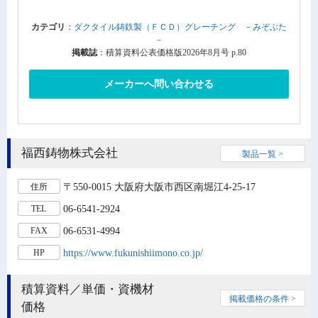
カテゴリ
：
ダクタイル鋳鉄製（ＦＣＤ）グレーチング －みぞぶた
－
掲載誌
：積算資料公表価格版2026年8月号 p.80
メーカーへ問い合わせる
福西鋳物株式会社
製品一覧 >
〒550-0015 大阪府大阪市西区南堀江4-25-17
住所
06-6541-2924
TEL
06-6531-4994
FAX
https://www.fukunishiimono.co.jp/
HP
積算資料／単価・資機材
掲載価格の条件 >
価格