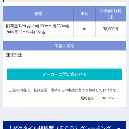
公表価格(税
規格
単位
別)
耐荷重T-20 みぞ幅150mm 長750×幅
ｍ
38,600円
200×高35mm 枠(SS)込
価格の適用
運賃別途
メーカーに問い合わせる
上記の内容は、登録企業・団体からの申請に基づき掲載しております。
最終更新日：2026-05-15
「ダクタイル鋳鉄製（ＦＣＤ）グレーチング －