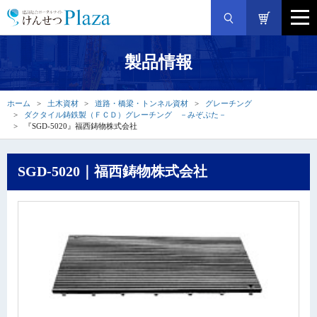
製品情報
ホーム
土木資材
道路・橋梁・トンネル資材
グレーチング
ダクタイル鋳鉄製（ＦＣＤ）グレーチング －みぞぶた－
『SGD-5020』福西鋳物株式会社
SGD-5020｜福西鋳物株式会社