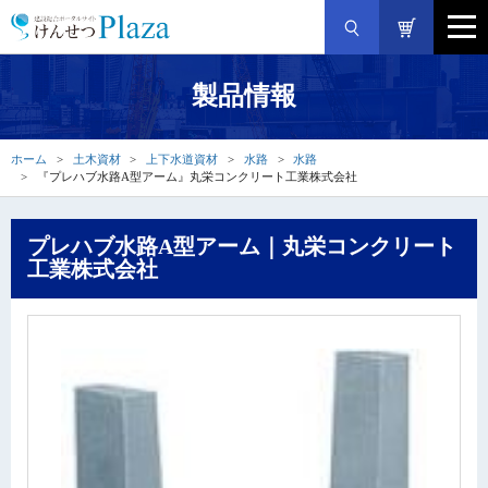
製品情報
ホーム
土木資材
上下水道資材
水路
水路
『プレハブ水路A型アーム』丸栄コンクリート工業株式会社
プレハブ水路A型アーム｜丸栄コンクリート
工業株式会社