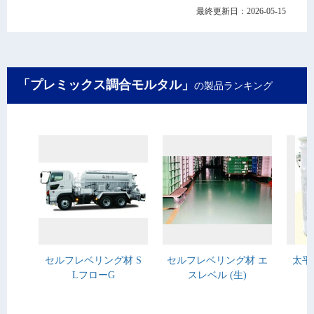
最終更新日：2026-05-15
「プレミックス調合モルタル」
の製品ランキング
セルフレベリング材 S
セルフレベリング材 エ
太平
LフローG
スレベル (生)