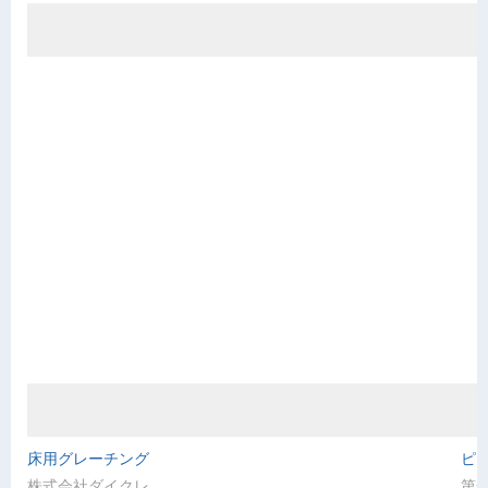
床用グレーチング
ピ
株式会社ダイクレ
第