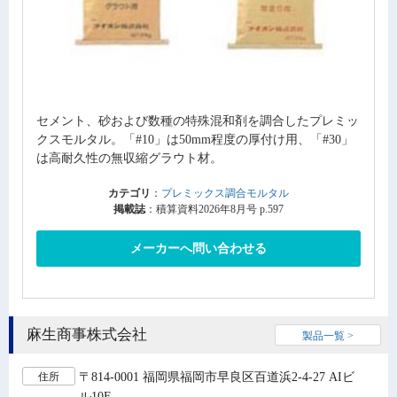
セメント、砂および数種の特殊混和剤を調合したプレミッ
クスモルタル。「#10」は50mm程度の厚付け用、「#30」
は高耐久性の無収縮グラウト材。
カテゴリ
：
プレミックス調合モルタル
掲載誌
：積算資料2026年8月号 p.597
メーカーへ問い合わせる
麻生商事株式会社
製品一覧 >
〒814-0001 福岡県福岡市早良区百道浜2-4-27 AIビ
住所
ル10F