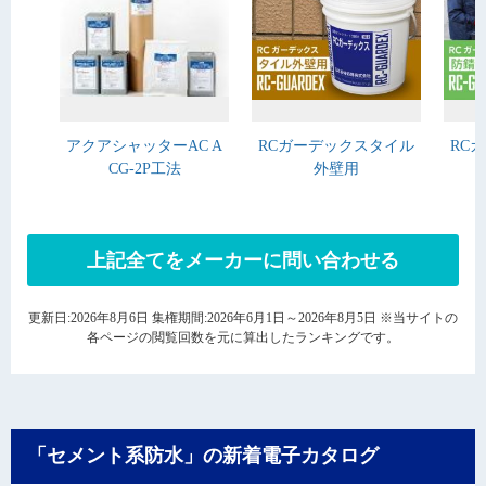
アクアシャッターAC A
RCガーデックスタイル
RC
CG-2P工法
外壁用
上記全てをメーカーに問い合わせる
更新日:2026年8月6日 集権期間:2026年6月1日～2026年8月5日 ※当サイトの
各ページの閲覧回数を元に算出したランキングです。
「セメント系防水」の新着電子カタログ