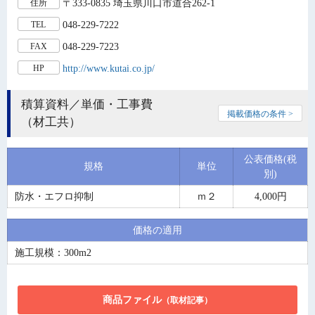
〒333-0835 埼玉県川口市道合262-1
住所
048-229-7222
TEL
048-229-7223
FAX
http://www.kutai.co.jp/
HP
積算資料／単価・工事費
掲載価格の条件 >
（材工共）
公表価格(税
規格
単位
別)
防水・エフロ抑制
ｍ２
4,000円
価格の適用
施工規模：300m2
商品ファイル
（取材記事）