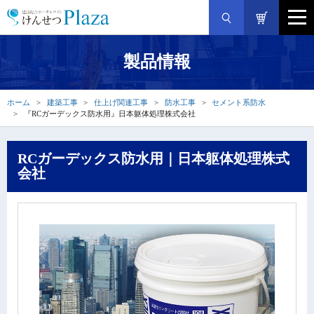
製品情報
ホーム
建築工事
仕上げ関連工事
防水工事
セメント系防水
『RCガーデックス防水用』日本躯体処理株式会社
RCガーデックス防水用｜日本躯体処理株式
会社