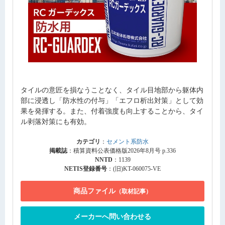
タイルの意匠を損なうことなく、タイル目地部から躯体内
部に浸透し「防水性の付与」「エフロ析出対策」として効
果を発揮する。また、付着強度も向上することから、タイ
ル剥落対策にも有効。
カテゴリ
：
セメント系防水
掲載誌
：積算資料公表価格版2026年8月号 p.336
NNTD
：1139
NETIS登録番号
：(旧)KT-060075-VE
商品ファイル
（取材記事）
メーカーへ問い合わせる