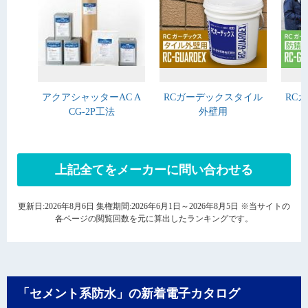
アクアシャッターAC A
RCガーデックスタイル
RC
CG-2P工法
外壁用
上記全てをメーカーに問い合わせる
更新日:2026年8月6日 集権期間:2026年6月1日～2026年8月5日 ※当サイトの
各ページの閲覧回数を元に算出したランキングです。
「セメント系防水」の新着電子カタログ