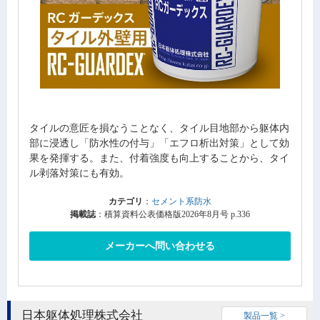
タイルの意匠を損なうことなく、タイル目地部から躯体内
部に浸透し「防水性の付与」「エフロ析出対策」として効
果を発揮する。また、付着強度も向上することから、タイ
ル剥落対策にも有効。
カテゴリ
：
セメント系防水
掲載誌
：積算資料公表価格版2026年8月号 p.336
メーカーへ問い合わせる
日本躯体処理株式会社
製品一覧 >