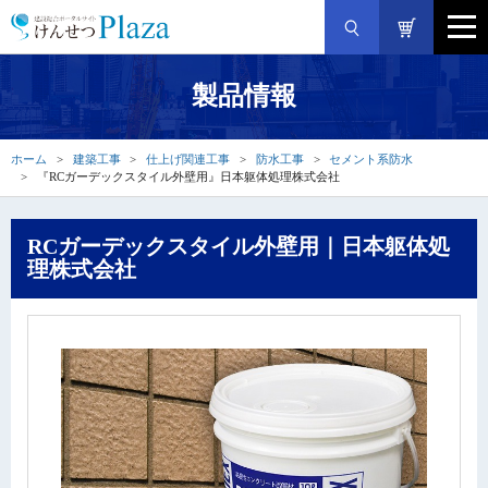
製品情報
ホーム
建築工事
仕上げ関連工事
防水工事
セメント系防水
『RCガーデックスタイル外壁用』日本躯体処理株式会社
RCガーデックスタイル外壁用｜日本躯体処
理株式会社