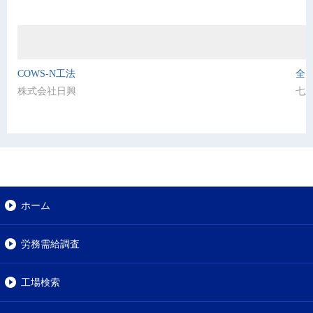
COWS-N工法
全日
株式会社日興
七
ホーム
労務需給調査
工場検索