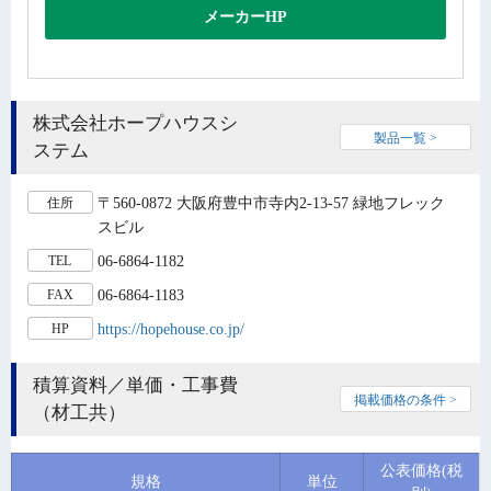
メーカーHP
株式会社ホープハウスシ
製品一覧 >
ステム
〒560-0872 大阪府豊中市寺内2-13-57 緑地フレック
住所
スビル
06-6864-1182
TEL
06-6864-1183
FAX
https://hopehouse.co.jp/
HP
積算資料／単価・工事費
掲載価格の条件 >
（材工共）
公表価格(税
規格
単位