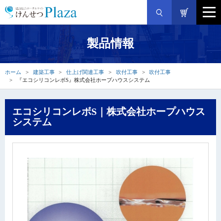
製品情報
ホーム
建築工事
仕上げ関連工事
吹付工事
吹付工事
『エコシリコンレボS』株式会社ホープハウスシステム
エコシリコンレボS｜株式会社ホープハウス
システム