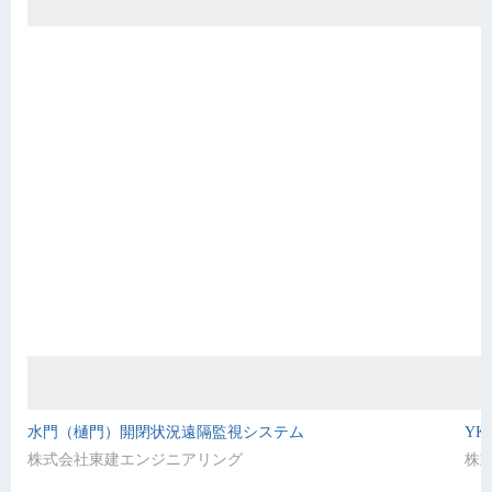
水門（樋門）開閉状況遠隔監視システム
Y
株式会社東建エンジニアリング
株