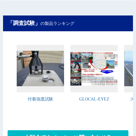
「調査試験」
の製品ランキング
付着強度試験
GLOCAL-EYEZ
ス