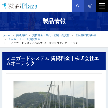
製品情報
ホーム
共通資材
賃貸料金・穿孔・切削・副資材
仮設鋼材賃貸料金
仮設ガードレール賃貸料金
『ミニガードシステム 賃貸料金』株式会社エムオーテック
ミニガードシステム 賃貸料金｜株式会社エ
ムオーテック