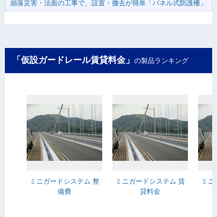
崩落災害・法面の工事で、設置・撤去が簡単「パネル式防護柵」
「仮設ガードレール賃貸料金」
の製品ランキング
ミニガードシステム 整
ミニガードシステム 賃
ミニ
備費
貸料金