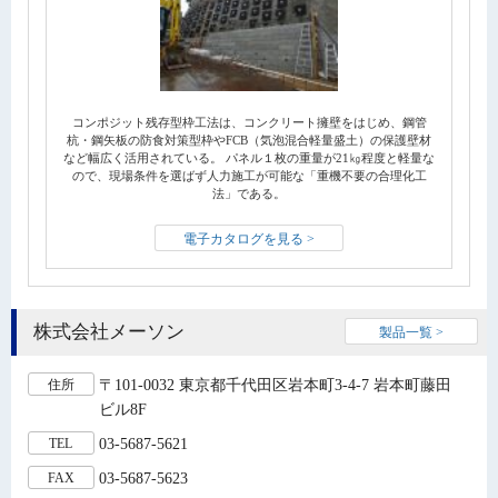
コンポジット残存型枠工法は、コンクリート擁壁をはじめ、鋼管
杭・鋼矢板の防食対策型枠やFCB（気泡混合軽量盛土）の保護壁材
など幅広く活用されている。 パネル１枚の重量が21㎏程度と軽量な
ので、現場条件を選ばず人力施工が可能な「重機不要の合理化工
法」である。
電子カタログを見る >
株式会社メーソン
製品一覧 >
〒101-0032 東京都千代田区岩本町3-4-7 岩本町藤田
住所
ビル8F
03-5687-5621
TEL
03-5687-5623
FAX