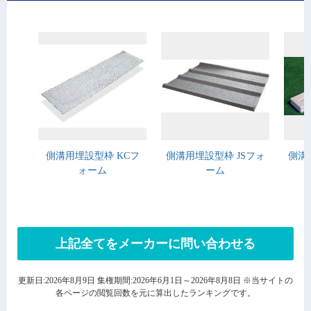
側溝用埋設型枠 KCフ
側溝用埋設型枠 JSフォ
側溝
ォーム
ーム
上記全てをメーカーに問い合わせる
更新日:2026年8月9日 集権期間:2026年6月1日～2026年8月8日 ※当サイトの
各ページの閲覧回数を元に算出したランキングです。