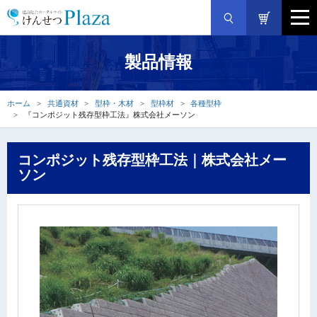
製品情報
ホーム
共通資材
型枠・木材
型枠材
各種型枠
『コンポジット残存型枠工法』株式会社メーソン
コンポジット残存型枠工法｜株式会社メー
ソン