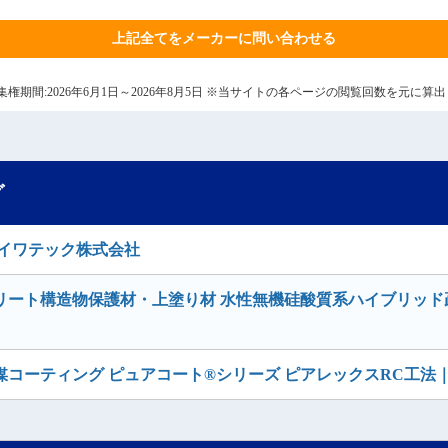
上記全てをメーカーに問い合わせる
6日 集権期間:2026年6月1日～2026年8月5日 ※当サイトの各ページの閲覧回数を元に
グ
イワテック株式会社
ート構造物保護材・上塗り材 水性無機硅酸質系ハイブリッド疎
コーティング ピュアコート®シリーズ ピアレックスRC工法