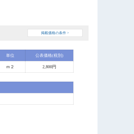
掲載価格の条件 >
単位
公表価格(税別)
ｍ２
2,800円