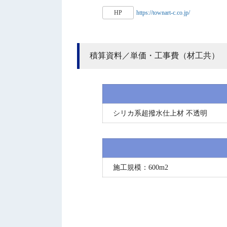
HP
https://townart-c.co.jp/
積算資料／単価・工事費（材工共）
シリカ系超撥水仕上材 不透明
施工規模：600m2