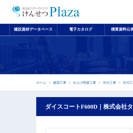
建設資材データベース
電子カタログ
積算資料公
ホーム
建築工事
仕上げ関連工事
吹付工事
吹付工
ダイスコートF600D｜株式会社