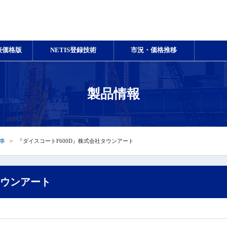
表価格版
NETIS登録技術
市況・価格推移
製品情報
事
『ダイスコートF600D』株式会社タウンアート
タウンアート