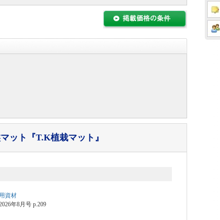
盤マット
『T.K植栽マット』
用資材
6年8月号 p.209