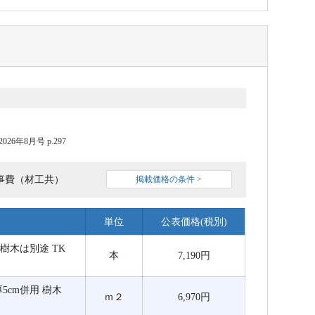
6年8月号 p.297
事費（材工共）
掲載価格の条件 >
単位
公表価格(税別)
 樹木は別途 TK
本
7,190円
 厚5cm併用 樹木
ｍ２
6,970円