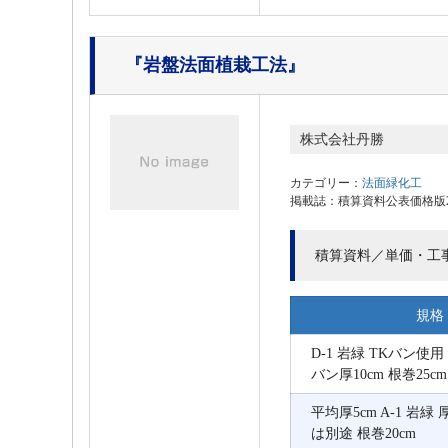
『岩盤法面植栽工法』
株式会社丹勝
カテゴリー：
法面緑化工
掲載誌：積算資料公表価格版202
積算資料／単価・工
規格
D-1 岩緑 TKバン使用
バン厚10cm 根巻25cm
平均厚5cm A-1 岩緑
は別途 根巻20cm