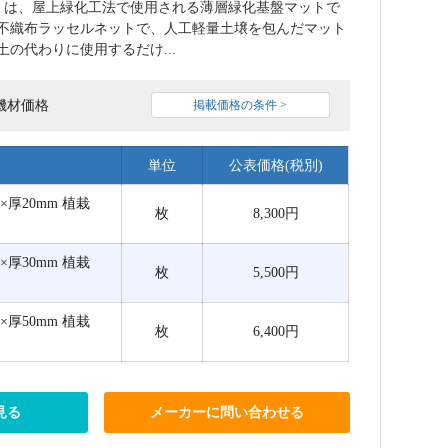
ト」は、屋上緑化工法で使用される薄層緑化基盤マットで
不織布ラッセルネットで、人工軽量土壌を包んだマット
の代わりに使用するだけ...
機材価格
掲載価格の条件 >
単位
公表価格(税別)
00×厚20mm 植栽
枚
8,300円
00×厚30mm 植栽
枚
5,500円
00×厚50mm 植栽
枚
6,400円
見る
メーカーに問い合わせる