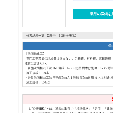
製品の詳細を
検索結果一覧 【2件中 1-2件を表示】
価
【法面緑化工】
専門工事業者の諸経費は含まない。労務費、材料費、直接経費
運賃は含まない。
・岩盤法面植栽工法 D-1 岩緑 TKバン使用 樹木は別途 TKバン厚10c
施工規模：100本
・岩盤法面植栽工法 平均厚5cm A-1 岩緑 厚5cm併用 樹木は別途 根
施工規模：100m2
−
”公表価格”とは、通常の取引で「標準価格」「定価」「建