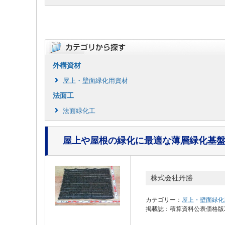
外構資材
屋上・壁面緑化用資材
法面工
法面緑化工
屋上や屋根の緑化に最適な薄層緑化基
株式会社丹勝
カテゴリー：
屋上・壁面緑化
掲載誌：積算資料公表価格版202