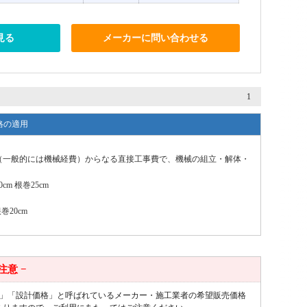
見る
メーカーに問い合わせる
1
格の適用
（一般的には機械経費）からなる直接工事費で、機械の組立・解体・
m 根巻25cm
巻20cm
 注意 −
値」「設計価格」と呼ばれているメーカー・施工業者の希望販売価格