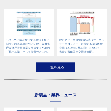
1.はじめに国が発注する営繕工事に
はじめに「第1回循環経済（サーキュ
関する積算基準については、各府省
ラーエコノミー）に関する関係閣僚
庁が官庁営繕事業を実施するための
会議（2024年7月30日）において、
「統一基準」として位置付けられ...
当時の斎藤国土交通省大臣...
一覧を見る
新製品・業界ニュース