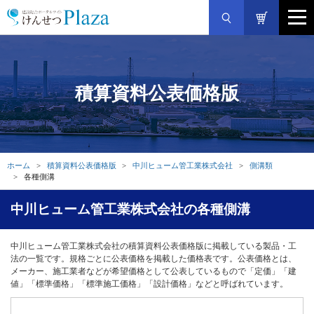
積算資料公表価格版
ホーム
積算資料公表価格版
中川ヒューム管工業株式会社
側溝類
各種側溝
中川ヒューム管工業株式会社の各種側溝
中川ヒューム管工業株式会社の積算資料公表価格版に掲載している製品・工
法の一覧です。規格ごとに公表価格を掲載した価格表です。公表価格とは、
メーカー、施工業者などが希望価格として公表しているもので「定価」「建
値」「標準価格」「標準施工価格」「設計価格」などと呼ばれています。