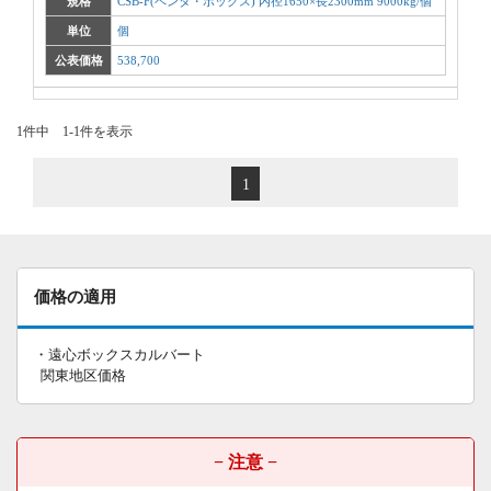
規格
CSB-F(ペンタ・ボックス) 内径1650×長2300mm 9000kg/個
単位
個
公表価格
538,700
1件中 1-1件を表示
1
価格の適用
・遠心ボックスカルバート
関東地区価格
− 注意 −