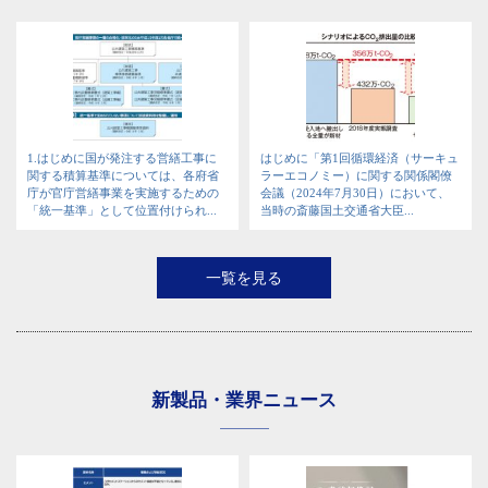
1.はじめに国が発注する営繕工事に
はじめに「第1回循環経済（サーキュ
関する積算基準については、各府省
ラーエコノミー）に関する関係閣僚
庁が官庁営繕事業を実施するための
会議（2024年7月30日）において、
「統一基準」として位置付けられ...
当時の斎藤国土交通省大臣...
一覧を見る
新製品・業界ニュース