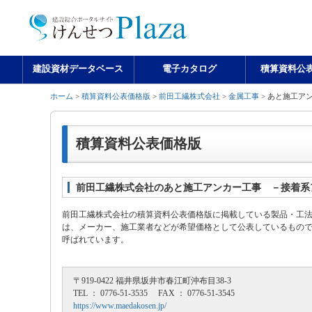
建設資材データベース
電子カタログ
積算資料公
ホーム
>
積算資料公表価格版
>
前田工繊株式会社
>
金属工事
> あと施工ア
積算資料公表価格版
前田工繊株式会社のあと施工アンカー工事 －接着系
前田工繊株式会社の積算資料公表価格版に掲載している製品・工
は、メーカー、施工業者などが希望価格として公表しているもの
呼ばれています。
〒919-0422 福井県坂井市春江町沖布目38-3
TEL ： 0776-51-3535 FAX ： 0776-51-3545
https://www.maedakosen.jp/