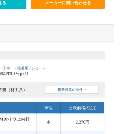
見る
メーカーに問い合わせる
ー工事 －接着系アンカー－
6年8月号 p.344
事費（材工共）
掲載価格の条件 >
単位
公表価格(税別)
M10×140 上向打
本
2,270円