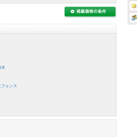
擬木
止フェンス