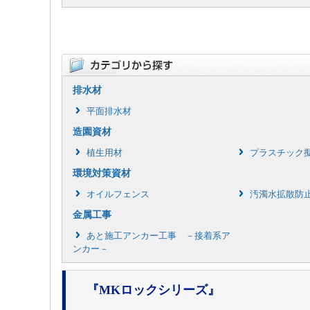
排水材
平面排水材
造園資材
植生用材
プラスチック
環境対策資材
オイルフェンス
汚濁水拡散防
金属工事
あと施工アンカー工事 －接着系ア
ンカー－
『MKロックシリーズ』