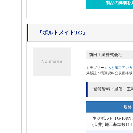
製品の詳細を
『ボルトメイトTG』
前田工繊株式会社
カテゴリー：
あと施工アンカ
掲載誌：積算資料公表価格版202
積算資料／単価・工
規格
ネジボルト TG-10RN 
(天井) 施工基準数114