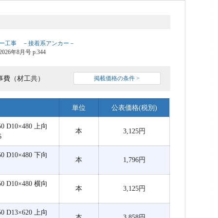
ー工事 －接着系アンカー－
6年8月号 p.344
事費（材工共）
掲載価格の条件 >
単位
公表価格(税別)
 D10×480 上向
本
3,125円
6
 D10×480 下向
本
1,796円
 D10×480 横向
本
3,125円
 D13×620 上向
本
3,858円