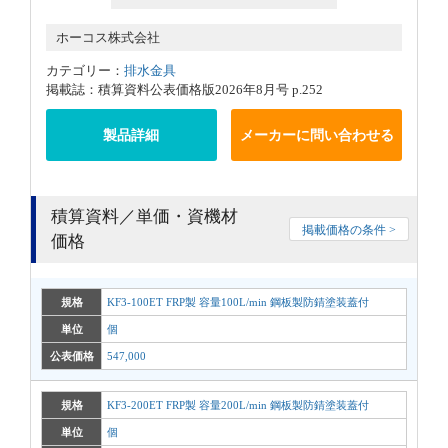
ホーコス株式会社
カテゴリー：
排水金具
掲載誌：積算資料公表価格版2026年8月号 p.252
製品詳細
メーカーに問い合わせる
積算資料／単価・資機材
掲載価格の条件 >
価格
規格
KF3-100ET FRP製 容量100L/min 鋼板製防錆塗装蓋付
単位
個
公表価格
547,000
規格
KF3-200ET FRP製 容量200L/min 鋼板製防錆塗装蓋付
単位
個