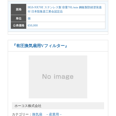
HGS-NX70E ステンレス製 容量70L/min 鋼板製防錆塗装蓋
規格
付 日本阻集器工業会認定品
単位
個
公表価格
650,000
『有圧換気扇用Vフィルター』
ホーコス株式会社
カテゴリー：
換気扇 －産業用－