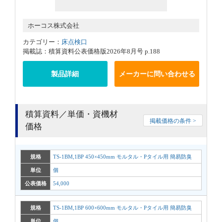
ホーコス株式会社
カテゴリー：
床点検口
掲載誌：積算資料公表価格版2026年8月号 p.188
製品詳細
メーカーに問い合わせる
積算資料／単価・資機材
掲載価格の条件 >
価格
規格
TS-1BM,1BP 450×450mm モルタル・Pタイル用 簡易防臭
単位
個
公表価格
54,000
規格
TS-1BM,1BP 600×600mm モルタル・Pタイル用 簡易防臭
単位
個