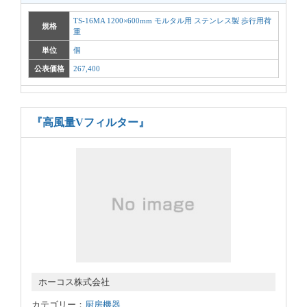
TS-16MA 1200×600mm モルタル用 ステンレス製 歩行用荷
規格
重
単位
個
公表価格
267,400
『高風量Vフィルター』
ホーコス株式会社
カテゴリー：
厨房機器