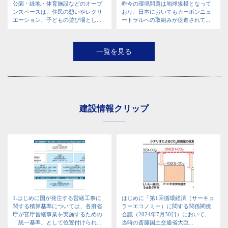
公園・緑地・体育施設などのオープ
昨今の環境問題は地球規模となって
ンスペースは、住民の憩いやレクリ
おり、日本においてもカーボンニュ
エーション、子どもの遊び場とし...
ートラルへの取組みが促進されて...
一覧を見る
建設情報クリップ
1.はじめに国が発注する営繕工事に
はじめに「第1回循環経済（サーキュ
関する積算基準については、各府省
ラーエコノミー）に関する関係閣僚
庁が官庁営繕事業を実施するための
会議（2024年7月30日）において、
「統一基準」として位置付けられ...
当時の斎藤国土交通省大臣...