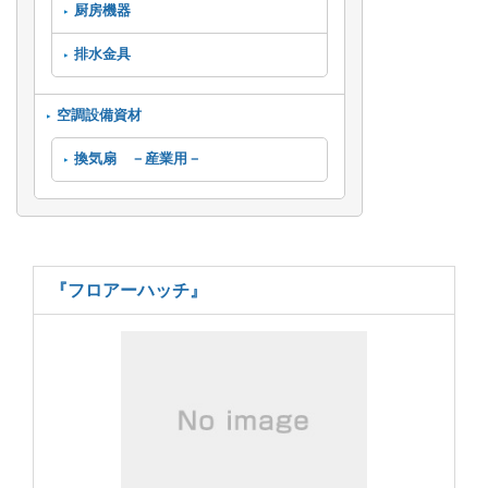
厨房機器
排水金具
空調設備資材
換気扇 －産業用－
『フロアーハッチ』