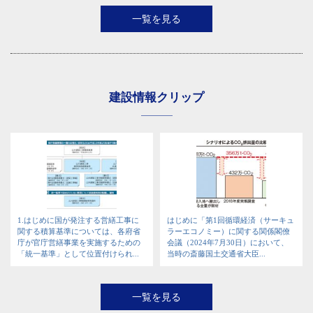
一覧を見る
建設情報クリップ
1.はじめに国が発注する営繕工事に
はじめに「第1回循環経済（サーキュ
関する積算基準については、各府省
ラーエコノミー）に関する関係閣僚
庁が官庁営繕事業を実施するための
会議（2024年7月30日）において、
「統一基準」として位置付けられ...
当時の斎藤国土交通省大臣...
一覧を見る