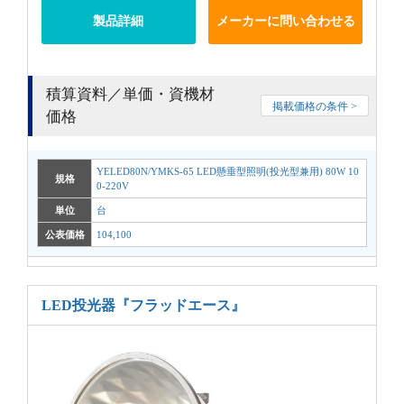
製品詳細
メーカーに問い合わせる
積算資料／単価・資機材
掲載価格の条件 >
価格
YELED80N/YMKS-65 LED懸垂型照明(投光型兼用) 80W 10
規格
0-220V
単位
台
公表価格
104,100
LED投光器
『フラッドエース』