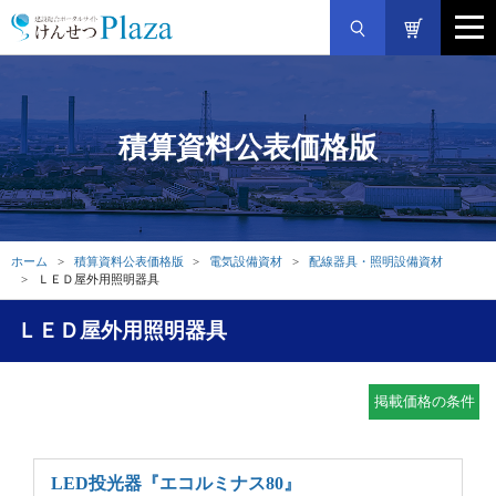
積算資料公表価格版
ホーム
積算資料公表価格版
電気設備資材
配線器具・照明設備資材
ＬＥＤ屋外用照明器具
ＬＥＤ屋外用照明器具
掲載価格の条件
LED投光器
『エコルミナス80』