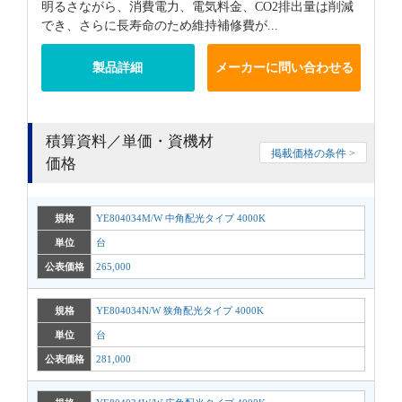
明るさながら、消費電力、電気料金、CO2排出量は削減
でき、さらに長寿命のため維持補修費が...
製品詳細
メーカーに問い合わせる
積算資料／単価・資機材
掲載価格の条件 >
価格
規格
YE804034M/W 中角配光タイプ 4000K
単位
台
公表価格
265,000
規格
YE804034N/W 狭角配光タイプ 4000K
単位
台
公表価格
281,000