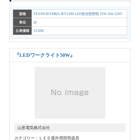
規格
YE33W-H/YMKS-JF/C10M LED投光型照明 33W 100-220V
単位
台
公表価格
53,000
『LEDワークライト50W』
山形電気株式会社
カテゴリー：ＬＥＤ屋外用照明器具