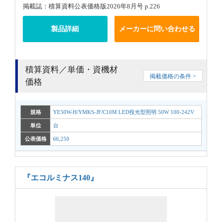
掲載誌：積算資料公表価格版2026年8月号 p.226
製品詳細
メーカーに問い合わせる
積算資料／単価・資機材
掲載価格の条件 >
価格
規格
YE50W-H/YMKS-JF/C10M LED投光型照明 50W 100-242V
単位
台
公表価格
66,250
『エコルミナス140』