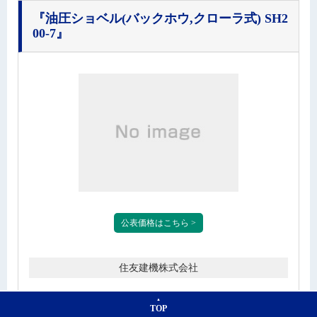
『油圧ショベル(バックホウ,クローラ式) SH2
00-7』
公表価格はこちら >
住友建機株式会社
カテゴリ
：
建設機械機器
TOP
掲載誌：積算資料公表価格版2026年8月号 p.288