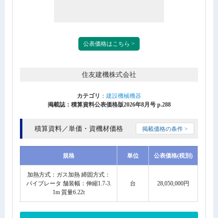
公表価格はこちら >
住友建機株式会社
カテゴリ
：
建設機械機器
掲載誌：積算資料公表価格版2026年8月号 p.288
積算資料／単価・資機材価格
掲載価格の条件 >
規格
単位
公表価格(税別)
加熱方式：ガス加熱 締固方式：
バイブレータ 舗装幅：伸縮1.7-3.
台
28,050,000円
1m 質量6.22t