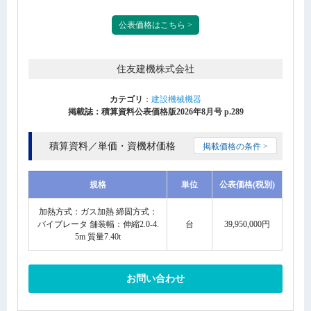
公表価格はこちら >
住友建機株式会社
カテゴリ
：
建設機械機器
掲載誌：積算資料公表価格版2026年8月号 p.289
積算資料／単価・資機材価格
掲載価格の条件 >
規格
単位
公表価格(税別)
加熱方式：ガス加熱 締固方式：
バイブレータ 舗装幅：伸縮2.0-4.
台
39,950,000円
5m 質量7.40t
お問い合わせ