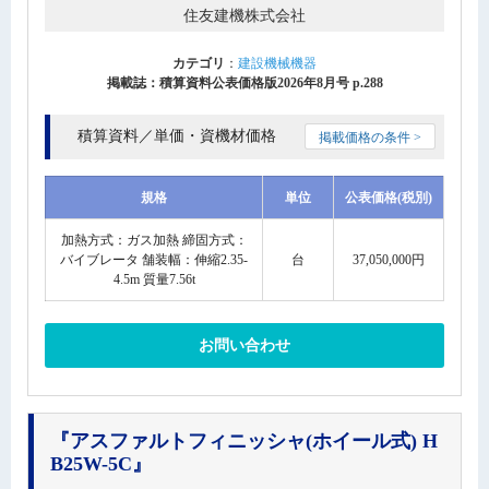
住友建機株式会社
カテゴリ
：
建設機械機器
掲載誌：積算資料公表価格版2026年8月号 p.288
積算資料／単価・資機材価格
掲載価格の条件 >
規格
単位
公表価格(税別)
加熱方式：ガス加熱 締固方式：
バイブレータ 舗装幅：伸縮2.35-
台
37,050,000円
4.5m 質量7.56t
お問い合わせ
『アスファルトフィニッシャ(ホイール式) H
B25W-5C』