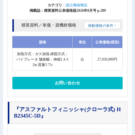
カテゴリ
：
建設機械機器
掲載誌：積算資料公表価格版2026年8月号 p.289
積算資料／単価・資機材価格
掲載価格の条件 >
規格
単位
公表価格(税別)
加熱方式：ガス加熱 締固方式：
バイブレータ 舗装幅：伸縮1.4-3.
台
27,050,000円
2m 質量5.71t
お問い合わせ
『アスファルトフィニッシャ(クローラ式) H
B2345C-5D』