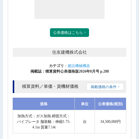
公表価格はこちら >
住友建機株式会社
カテゴリ
：
建設機械機器
掲載誌：積算資料公表価格版2026年8月号 p.288
積算資料／単価・資機材価格
掲載価格の条件 >
規格
単位
公表価格(税別)
加熱方式：ガス加熱 締固方式：
バイブレータ 舗装幅：伸縮1.75-
台
34,500,000円
4.1m 質量7.14t