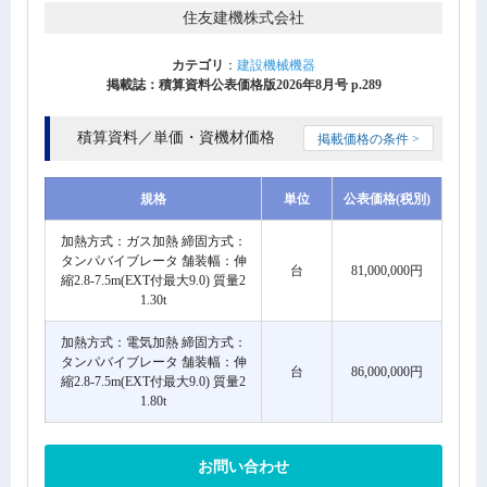
住友建機株式会社
カテゴリ
：
建設機械機器
掲載誌：積算資料公表価格版2026年8月号 p.289
積算資料／単価・資機材価格
掲載価格の条件 >
規格
単位
公表価格(税別)
加熱方式：ガス加熱 締固方式：
タンパバイブレータ 舗装幅：伸
台
81,000,000円
縮2.8-7.5m(EXT付最大9.0) 質量2
1.30t
加熱方式：電気加熱 締固方式：
タンパバイブレータ 舗装幅：伸
台
86,000,000円
縮2.8-7.5m(EXT付最大9.0) 質量2
1.80t
お問い合わせ