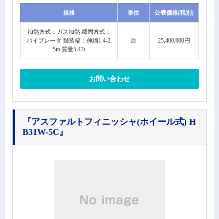
規格
単位
公表価格(税別)
加熱方式：ガス加熱 締固方式：
バイブレータ 舗装幅：伸縮1.4-2.
台
25,400,000円
5m 質量5.47t
お問い合わせ
『アスファルトフィニッシャ(ホイール式) H
B31W-5C』