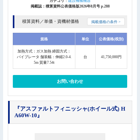
カテゴリ
：
建設機械機器
掲載誌：積算資料公表価格版2026年8月号 p.288
積算資料／単価・資機材価格
掲載価格の条件 >
規格
単位
公表価格(税別)
加熱方式：ガス加熱 締固方式：
バイブレータ 舗装幅：伸縮2.0-4.
台
41,750,000円
5m 質量7.54t
お問い合わせ
『アスファルトフィニッシャ(ホイール式) H
A60W-10』