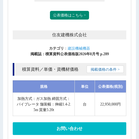
公表価格はこちら >
住友建機株式会社
カテゴリ
：
建設機械機器
掲載誌：積算資料公表価格版2026年8月号 p.289
積算資料／単価・資機材価格
掲載価格の条件 >
規格
単位
公表価格(税別)
加熱方式：ガス加熱 締固方式：
バイブレータ 舗装幅：伸縮1.4-2.
台
22,950,000円
5m 質量5.20t
お問い合わせ