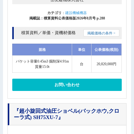
カテゴリ
：
建設機械機器
掲載誌：積算資料公表価格版2026年8月号 p.288
積算資料／単価・資機材価格
掲載価格の条件 >
規格
単位
公表価格(税別)
バケット容量0.45m3 掘削深4.91m
台
20,820,000円
質量15.0t
お問い合わせ
『超小旋回式油圧ショベル(バックホウ,クロ
ーラ式) SH75XU-7』