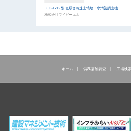
ECO-1VIV型 低騒音急速土壌地下水汚染調査機
株式会社ワイビーエム
ホーム
労務需給調査
工場検