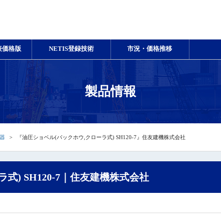
表価格版
NETIS登録技術
市況・価格推移
製品情報
器
『油圧ショベル(バックホウ,クローラ式) SH120-7』住友建機株式会社
式) SH120-7｜住友建機株式会社