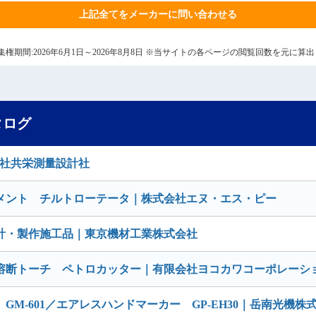
上記全てをメーカーに問い合わせる
9日 集権期間:2026年6月1日～2026年8月8日 ※当サイトの各ページの閲覧回数を元に
タログ
会社共栄測量設計社
メント チルトローテータ｜株式会社エヌ・エス・ピー
計・製作施工品｜東京機材工業株式会社
溶断トーチ ペトロカッター｜有限会社ヨコカワコーポレーシ
M-601／エアレスハンドマーカー GP-EH30｜岳南光機株