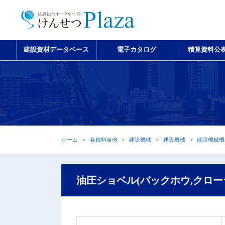
建設資材データベース
電子カタログ
積算資料公
ホーム
各種料金他
建設機械
建設機械
建設機械機
油圧ショベル(バックホウ,クローラ