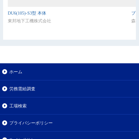
DU6(105)-S3型 本体
ブレ
東邦地下工機株式会社
森
ホーム
労務需給調査
工場検索
プライバシーポリシー