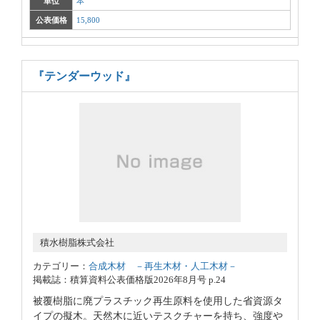
単位
本
公表価格
15,800
『テンダーウッド』
積水樹脂株式会社
カテゴリー：
合成木材 －再生木材・人工木材－
掲載誌：積算資料公表価格版2026年8月号 p.24
被覆樹脂に廃プラスチック再生原料を使用した省資源タ
イプの擬木。天然木に近いテスクチャーを持ち、強度や