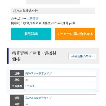
積水樹脂株式会社
カテゴリー：
遮音壁
掲載誌：積算資料公表価格版2026年8月号 p.68
製品詳細
メーカーに問い合わせる
積算資料／単価・資機材
掲載価格の条件 >
価格
規格
高2000mm 吸音タイプ
単位
ｍ
公表価格
105,600
規格
高2000mm 遮音タイプ
単位
ｍ