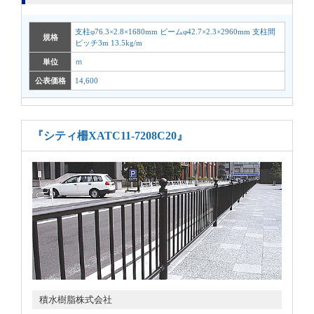
支柱φ76.3×2.8×1680mm ビームφ42.7×2.3×2960mm 支柱間
規格
ピッチ3m 13.5kg/m
単位
ｍ
公表価格
14,600
『シティ柵XATC11-7208C20』
積水樹脂株式会社