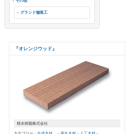
その他
グランド舗装工
『オレンジウッド』
積水樹脂株式会社
カテゴリー：
合成木材 －再生木材・人工木材－