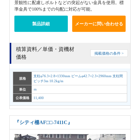
景観性に配慮しボルトなどの突起がない金具を使用。標
準金具で100%までの勾配に対応が可能。
製品詳細
メーカーに問い合わせる
積算資料／単価・資機材
掲載価格の条件 >
価格
支柱φ76.3×2.8×1330mm ビームφ42.7×2.3×2960mm 支柱間
規格
ピッチ3m 10.2kg/m
単位
ｍ
公表価格
11,400
『シティ柵AF□□-7411C』