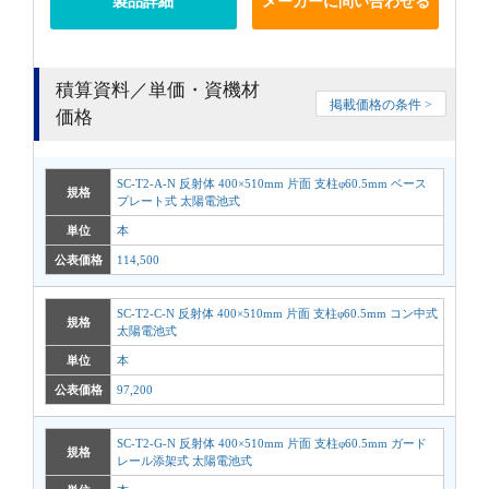
製品詳細
メーカーに問い合わせる
積算資料／単価・資機材
掲載価格の条件 >
価格
SC-T2-A-N 反射体 400×510mm 片面 支柱φ60.5mm ベース
規格
プレート式 太陽電池式
単位
本
公表価格
114,500
SC-T2-C-N 反射体 400×510mm 片面 支柱φ60.5mm コン中式
規格
太陽電池式
単位
本
公表価格
97,200
SC-T2-G-N 反射体 400×510mm 片面 支柱φ60.5mm ガード
規格
レール添架式 太陽電池式