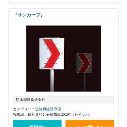
『サンカーブ』
積水樹脂株式会社
カテゴリー：
道路視線誘導標
掲載誌：積算資料公表価格版2026年8月号 p.70