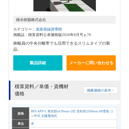
積水樹脂株式会社
カテゴリー：
道路視線誘導標
掲載誌：積算資料公表価格版2026年8月号 p.70
狭幅員の中央分離帯でも活用できるスリムタイプの製
品。
製品詳細
メーカーに問い合わせる
積算資料／単価・資機材
掲載価格の条件 >
価格
BFS-APY-C 発光部φ130mm×2灯 支柱長2500mm AP塗装 コ
規格
ン中式 太陽電池式
単位
本