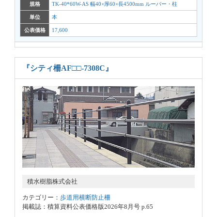
規格
TK-40*60W-AS 幅40×厚60×長4500mm ルーバー・柱
単位
本
公表価格
17,600
『シティ柵AF□□-7308C』
積水樹脂株式会社
カテゴリー：
歩道用横断防止柵
掲載誌：積算資料公表価格版2026年8月号 p.65