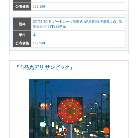
公表価格
182,100
SC-T2-2G-N ガードレール添架式 AP塗装(標準塗装：白) 添
規格
架金具付(3ST) 自発光
単位
本
公表価格
187,900
『自発光デリ サンビック』