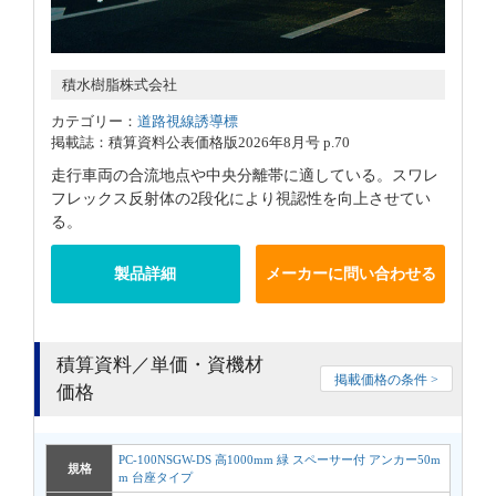
積水樹脂株式会社
カテゴリー：
道路視線誘導標
掲載誌：積算資料公表価格版2026年8月号 p.70
走行車両の合流地点や中央分離帯に適している。スワレ
フレックス反射体の2段化により視認性を向上させてい
る。
製品詳細
メーカーに問い合わせる
積算資料／単価・資機材
掲載価格の条件 >
価格
PC-100NSGW-DS 高1000mm 緑 スペーサー付 アンカー50m
規格
m 台座タイプ