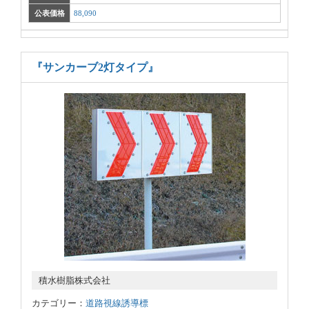
公表価格
88,090
『サンカーブ2灯タイプ』
積水樹脂株式会社
カテゴリー：
道路視線誘導標