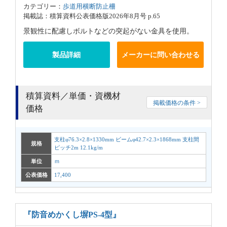
カテゴリー：
歩道用横断防止柵
掲載誌：積算資料公表価格版2026年8月号 p.65
景観性に配慮しボルトなどの突起がない金具を使用。
製品詳細
メーカーに問い合わせる
積算資料／単価・資機材
掲載価格の条件 >
価格
支柱φ76.3×2.8×1330mm ビームφ42.7×2.3×1868mm 支柱間
規格
ピッチ2m 12.1kg/m
単位
ｍ
公表価格
17,400
『防音めかくし塀PS-4型』