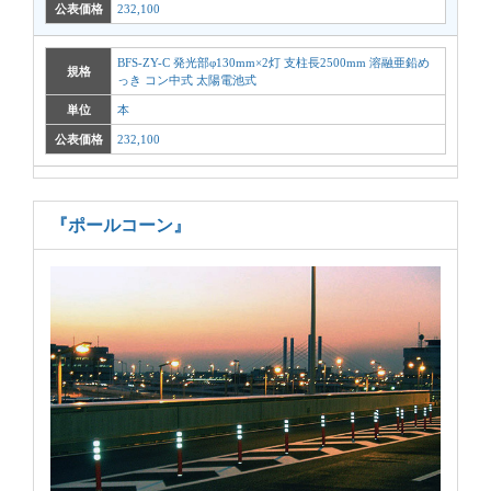
公表価格
232,100
BFS-ZY-C 発光部φ130mm×2灯 支柱長2500mm 溶融亜鉛め
規格
っき コン中式 太陽電池式
単位
本
公表価格
232,100
『ポールコーン』