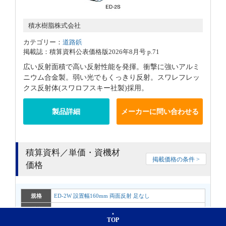
積水樹脂株式会社
カテゴリー：
道路鋲
掲載誌：積算資料公表価格版2026年8月号 p.71
広い反射面積で高い反射性能を発揮。衝撃に強いアルミ
ニウム合金製。弱い光でもくっきり反射。スワレフレッ
クス反射体(スワロフスキー社製)採用。
製品詳細
メーカーに問い合わせる
積算資料／単価・資機材
掲載価格の条件 >
価格
規格
ED-2W 設置幅160mm 両面反射 足なし
単位
個
TOP
公表価格
5,800