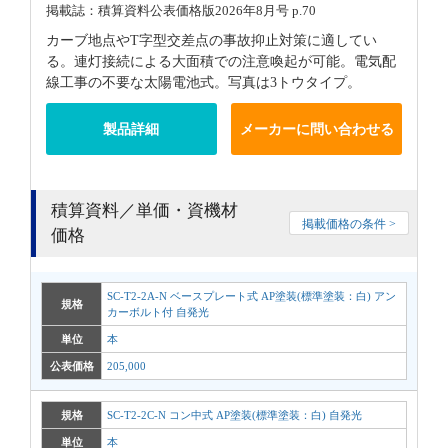
掲載誌：積算資料公表価格版2026年8月号 p.70
カーブ地点やT字型交差点の事故抑止対策に適してい
る。連灯接続による大面積での注意喚起が可能。電気配
線工事の不要な太陽電池式。写真は3トウタイプ。
製品詳細
メーカーに問い合わせる
積算資料／単価・資機材
掲載価格の条件 >
価格
SC-T2-2A-N ベースプレート式 AP塗装(標準塗装：白) アン
規格
カーボルト付 自発光
単位
本
公表価格
205,000
規格
SC-T2-2C-N コン中式 AP塗装(標準塗装：白) 自発光
単位
本