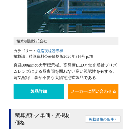
積水樹脂株式会社
カテゴリー：
道路視線誘導標
掲載誌：積算資料公表価格版2026年8月号 p.70
直径300mmの大型標示板。高輝度LEDと蛍光反射プリズ
ムレンズによる昼夜間を問わない高い視認性を有する。
電気配線工事が不要な太陽電池式製品である。
製品詳細
メーカーに問い合わせる
積算資料／単価・資機材
掲載価格の条件 >
価格