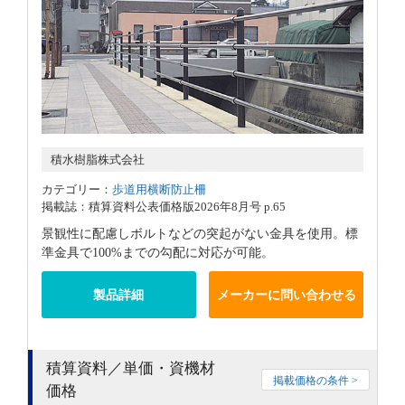
積水樹脂株式会社
カテゴリー：
歩道用横断防止柵
掲載誌：積算資料公表価格版2026年8月号 p.65
景観性に配慮しボルトなどの突起がない金具を使用。標
準金具で100%までの勾配に対応が可能。
製品詳細
メーカーに問い合わせる
積算資料／単価・資機材
掲載価格の条件 >
価格