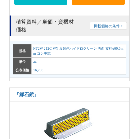
積算資料／単価・資機材
掲載価格の条件 >
価格
NT2W-212C-WY 反射体ハイドロクリーン 両面 支柱φ60.5m
規格
m コン中式
単位
本
公表価格
16,700
『縁石鋲』