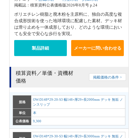
掲載誌：積算資料公表価格版2026年8月号 p.24
ポリエチレン樹脂と廃木粉を主原料に、独自の高度な複
合成形技術を使った地球環境に配慮した素材。デッキ材
は滑り止めを一体成形しており、どのような環境におい
ても安全で安心な歩行を実現。
製品詳細
メーカーに問い合わせる
積算資料／単価・資機材
掲載価格の条件 >
価格
OW-D148*29-20-S3 幅148×厚29×長2000mm デッキ 無垢 ノ
規格
ンスリップ
単位
本
公表価格
9,300
OW-D148*29-30-S3 幅148×厚29×長3000mm デッキ 無垢 ノ