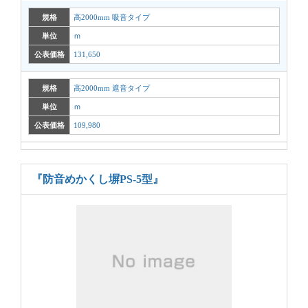
規格
高2000mm 吸音タイプ
単位
ｍ
公表価格
131,650
規格
高2000mm 遮音タイプ
単位
ｍ
公表価格
109,980
『防音めかくし塀PS-5型』