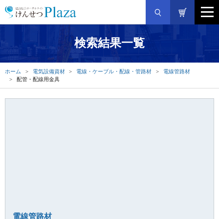
検索結果一覧
ホーム
電気設備資材
電線・ケーブル・配線・管路材
電線管路材
配管・配線用金具
電線管路材