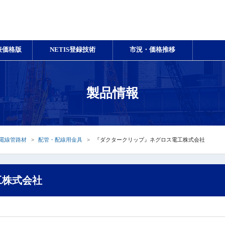
表価格版
NETIS登録技術
市況・価格推移
製品情報
電線管路材
配管・配線用金具
『ダクタークリップ』ネグロス電工株式会社
工株式会社