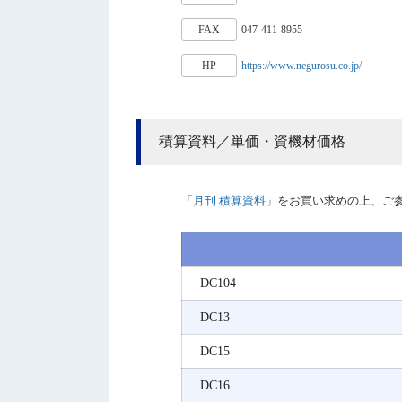
FAX
047-411-8955
HP
https://www.negurosu.co.jp/
積算資料／単価・資機材価格
「
月刊 積算資料
」をお買い求めの上、ご
DC104
DC13
DC15
DC16